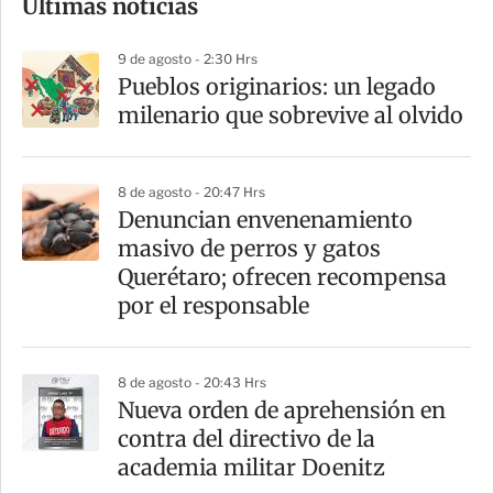
Últimas noticias
m
p
9 de agosto - 2:30 Hrs
a
Pueblos originarios: un legado
r
milenario que sobrevive al olvido
t
i
8 de agosto - 20:47 Hrs
r
Denuncian envenenamiento
masivo de perros y gatos
Querétaro; ofrecen recompensa
por el responsable
8 de agosto - 20:43 Hrs
Nueva orden de aprehensión en
contra del directivo de la
academia militar Doenitz