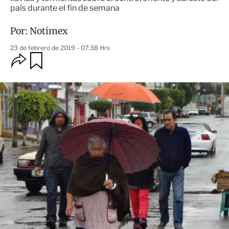
país durante el fin de semana
Por:
Notimex
23 de febrero de 2019 - 07:38 Hrs
O
G
u
p
a
c
r
i
d
o
a
n
r
e
s
d
e
c
o
m
p
a
r
t
i