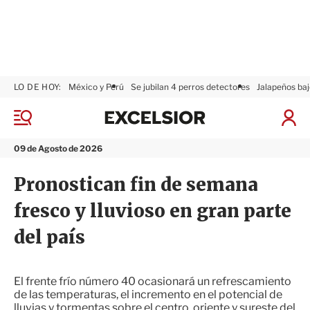
LO DE HOY:
México y Perú
Se jubilan 4 perros detectores
Jalapeños baj
E
x
M
I
c
e
n
n
e
i
09 de Agosto de 2026
ú
l
c
s
i
Pronostican fin de semana
i
a
o
r
fresco y lluvioso en gran parte
r
S
e
del país
s
i
ó
n
El frente frío número 40 ocasionará un refrescamiento
de las temperaturas, el incremento en el potencial de
lluvias y tormentas sobre el centro, oriente y sureste del