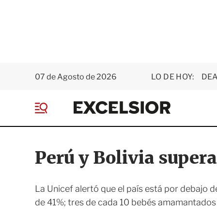
07 de Agosto de 2026
LO DE HOY:
DEA
E
x
M
c
e
e
n
l
ú
s
Perú y Bolivia super
i
o
r
La Unicef alertó que el país está por debajo d
de 41%; tres de cada 10 bebés amamantados 