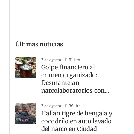
G
Últimas noticias
7 de agosto - 11:51 Hrs
Golpe financiero al
crimen organizado:
Desmantelan
narcolaboratorios con
afectación de mil 441
mdp
7 de agosto - 11:36 Hrs
Hallan tigre de bengala y
cocodrilo en auto lavado
del narco en Ciudad