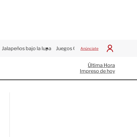
Jalapeños bajo la lupa
Juegos Centroamericanos
Anúnciate
I
n
i
Última Hora
c
Impreso de hoy
i
a
r
S
e
s
i
ó
n