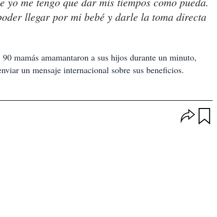
que yo me tengo que dar mis tiempos como pueda.
oder llegar por mi bebé y darle la toma directa
a, 90 mamás amamantaron a sus hijos durante un minuto,
nviar un mensaje internacional sobre sus beneficios.
O
p
u
c
a
i
r
o
d
n
a
e
r
s