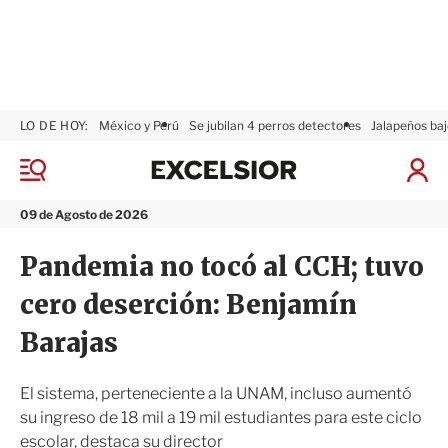
LO DE HOY:
México y Perú
Se jubilan 4 perros detectores
Jalapeños baj
E
x
M
I
c
e
n
n
e
i
09 de Agosto de 2026
ú
l
c
s
i
Pandemia no tocó al CCH; tuvo
i
a
o
r
cero deserción: Benjamín
r
S
e
Barajas
s
i
ó
El sistema, perteneciente a la UNAM, incluso aumentó
n
su ingreso de 18 mil a 19 mil estudiantes para este ciclo
escolar, destaca su director