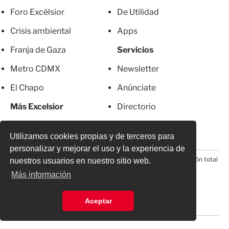
Foro Excélsior
De Utilidad
Crisis ambiental
Apps
Franja de Gaza
Servicios
Metro CDMX
Newsletter
El Chapo
Anúnciate
Más Excelsior
Directorio
Mujeres
Suscripciones
Utilizamos cookies propias y de terceros para
personalizar y mejorar el uso y la experiencia de
© 2026 Todos los derechos reservados. Prohibida la reproducción total
nuestros usuarios en nuestro sitio web.
o parcial, incluyendo cualquier medio electrónico*
Más información
Aceptar