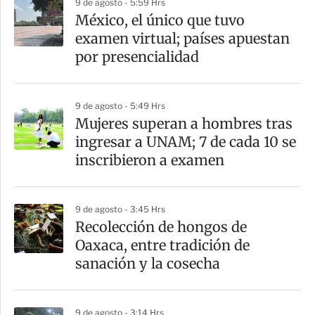
9 de agosto - 5:59 Hrs
a
México, el único que tuvo
r
examen virtual; países apuestan
t
por presencialidad
i
r
9 de agosto - 5:49 Hrs
Mujeres superan a hombres tras
ingresar a UNAM; 7 de cada 10 se
inscribieron a examen
9 de agosto - 3:45 Hrs
Recolección de hongos de
Oaxaca, entre tradición de
sanación y la cosecha
9 de agosto - 3:14 Hrs