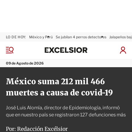
LO DE HOY:
México y Perú
Se jubilan 4 perros detectores
Jalapeños baj
E
x
M
I
c
e
n
n
e
i
09 de Agosto de 2026
ú
l
c
s
i
México suma 212 mil 466
i
a
o
r
muertes a causa de covid-19
r
S
e
s
José Luis Alomía, director de Epidemiología, informó
i
ó
que en nuestro país se registraron 127 defunciones más
n
Por:
Redacción Excélsior