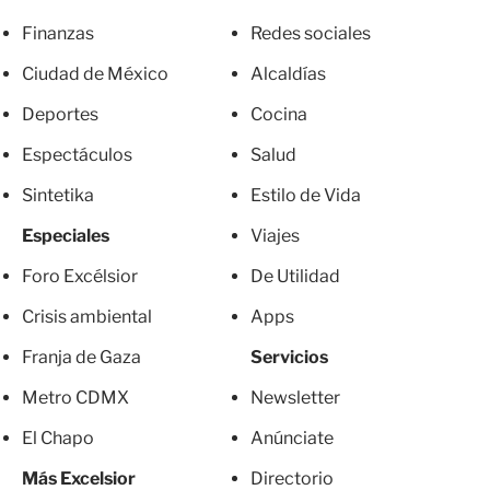
Finanzas
Redes sociales
Ciudad de México
Alcaldías
Deportes
Cocina
Espectáculos
Salud
Sintetika
Estilo de Vida
Especiales
Viajes
Foro Excélsior
De Utilidad
Crisis ambiental
Apps
Franja de Gaza
Servicios
Metro CDMX
Newsletter
El Chapo
Anúnciate
Más Excelsior
Directorio