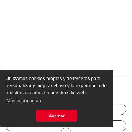
Utilizamos cookies propias y de terceros para
Excelsior
Excelsior
personalizar y mejorar el uso y la experiencia de
nuestros usuarios en nuestro sitio web.
Más información
INICIAR SESIÓN
NEWSLETTER
Aceptar
ANÚNCIATE
SUSCRÍBETE