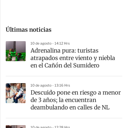
e
c
o
Últimas noticias
m
p
10 de agosto - 14:12 Hrs
a
Adrenalina pura: turistas
r
atrapados entre viento y niebla
t
en el Cañón del Sumidero
i
r
10 de agosto - 13:16 Hrs
Descuido pone en riesgo a menor
de 3 años; la encuentran
deambulando en calles de NL
10 de agosto - 12:28 Hrs