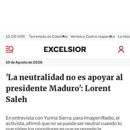
LO DE HOY:
Terremoto en Colombia
Verónica Castro reaparece
La hist
E
x
M
I
c
e
n
n
e
i
10 de Agosto de 2026
ú
l
c
s
i
'La neutralidad no es apoyar al
i
a
o
r
presidente Maduro': Lorent
r
S
e
Saleh
s
i
ó
n
En entrevista con Yuriria Sierra, para Imagen Radio, el
activista, afirmó que no se puede ser neutral cuando lo
que piden los opositores es que se respete la