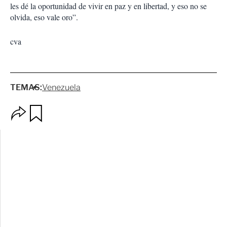
les dé la oportunidad de vivir en paz y en libertad, y eso no se
olvida, eso vale oro”.
cva
TEMAS:
Venezuela
O
G
p
u
c
a
i
r
o
d
n
a
e
r
s
d