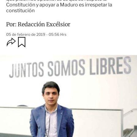
Constitución y apoyar a Maduro es irrespetar la
constitución
Por:
Redacción Excélsior
05 de febrero de 2019 - 05:56 Hrs
O
G
u
p
a
c
r
i
d
o
a
n
r
e
s
d
e
c
o
m
p
a
r
t