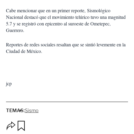
Cabe mencionar que en un primer reporte, Sismológico
Nacional destacó que el movimiento telúrico tuvo una magnitud
5.7 y se registró con epicentro al suroeste de Ometepec,
Guerrero.
Reportes de redes sociales resaltan que se sintió levemente en la
Ciudad de México.
jcp
TEMAS:
Sismo
O
G
p
u