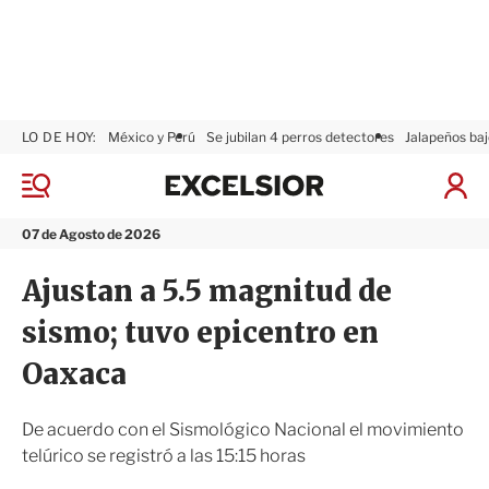
LO DE HOY:
México y Perú
Se jubilan 4 perros detectores
Jalapeños baj
E
x
M
I
c
e
n
n
e
i
07 de Agosto de 2026
ú
l
c
s
i
Ajustan a 5.5 magnitud de
i
a
o
r
sismo; tuvo epicentro en
r
S
e
Oaxaca
s
i
ó
De acuerdo con el Sismológico Nacional el movimiento
n
telúrico se registró a las 15:15 horas