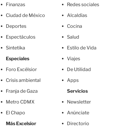
Finanzas
Redes sociales
Ciudad de México
Alcaldías
Deportes
Cocina
Espectáculos
Salud
Sintetika
Estilo de Vida
Especiales
Viajes
Foro Excélsior
De Utilidad
Crisis ambiental
Apps
Franja de Gaza
Servicios
Metro CDMX
Newsletter
El Chapo
Anúnciate
Más Excelsior
Directorio