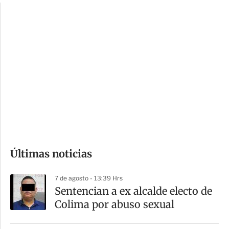
c
a
i
r
o
d
n
a
e
r
s
d
e
c
o
Últimas noticias
m
p
7 de agosto - 13:39 Hrs
a
Sentencian a ex alcalde electo de
r
Colima por abuso sexual
t
i