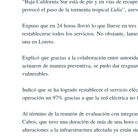
“Baja California Sur está de pie y en vías de recupe
a
provocó el paso de la tormenta tropical
Lidia
”, asev
r
t
i
Expuso que en 24 horas llovió lo que llueve en tre
r
restablecerse todos los servicios. No obstante, lam
una en Loreto.
Explicó que gracias a la colaboración entre autorida
actuaron de manera preventiva, se pudo dar resguar
vulnerables.
Indicó que se ha logrado restablecer el servicio el
operación un 97% gracias a que la red eléctrica no 
Al término de la reunión de evaluación con integra
Cabos, que tuvo una duración de más de una hora co
alteraciones a la infraestructura afectada ya están s