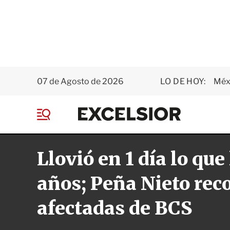
07 de Agosto de 2026
LO DE HOY:
Méxi
E
x
M
c
e
e
n
l
Llovió en 1 día lo que
ú
s
i
o
años; Peña Nieto rec
r
afectadas de BCS