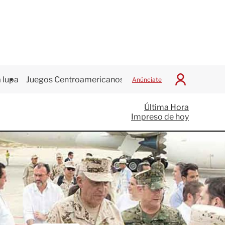
 lupa
Juegos Centroamericanos
Anúnciate
I
n
i
Última Hora
c
Impreso de hoy
i
a
r
S
e
s
i
ó
n