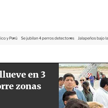
co y Perú
Se jubilan 4 perros detectores
Jalapeños bajo la
 llueve en 3
orre zonas