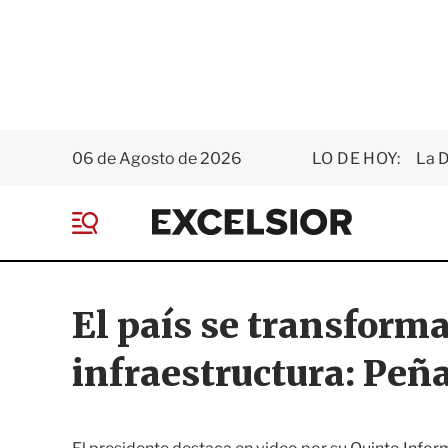
06 de Agosto de 2026
LO DE HOY:
La D
E
x
M
c
e
e
n
l
ú
s
El país se transform
i
o
infraestructura: Peñ
r