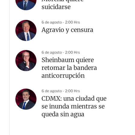
suicidarse
6 de agosto - 2:00 Hrs
Agravio y censura
6 de agosto - 2:00 Hrs
Sheinbaum quiere
retomar la bandera
anticorrupción
6 de agosto - 2:00 Hrs
CDMX: una ciudad que
G
se inunda mientras se
queda sin agua