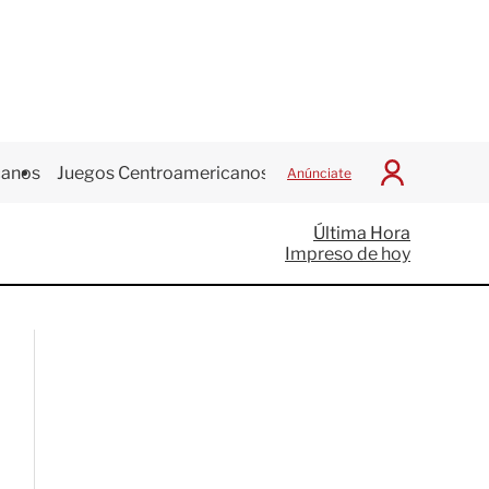
canos
Juegos Centroamericanos
Anúnciate
I
n
i
Última Hora
c
Impreso de hoy
i
a
r
S
e
s
i
ó
n