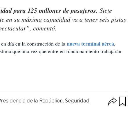
idad para 125 millones de pasajeros
. Siete
ste en su máxima capacidad va a tener seis pistas
spectacular”, comentó.
nueva terminal aérea
y en día en la construcción de la
,
estima que una vez que entre en funcionamiento trabajarán
O
residencia de la República
Seguridad
p
u
c
a
i
r