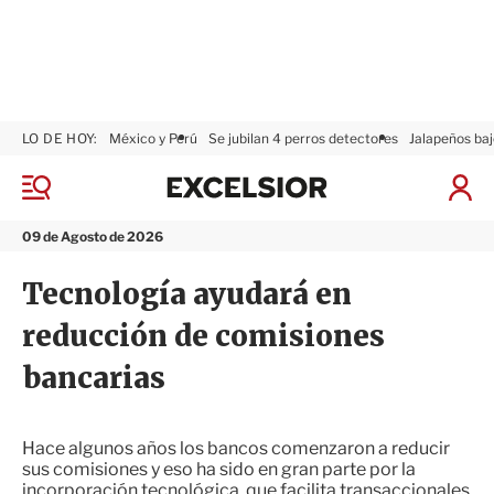
LO DE HOY:
México y Perú
Se jubilan 4 perros detectores
Jalapeños baj
E
x
M
I
c
e
n
n
e
i
09 de Agosto de 2026
ú
l
c
s
i
Tecnología ayudará en
i
a
o
r
reducción de comisiones
r
S
e
bancarias
s
i
ó
n
Hace algunos años los bancos comenzaron a reducir
sus comisiones y eso ha sido en gran parte por la
incorporación tecnológica, que facilita transaccionales