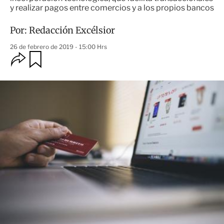
y realizar pagos entre comercios y a los propios bancos
Por:
Redacción Excélsior
26 de febrero de 2019 - 15:00 Hrs
O
G
u
p
a
c
r
i
d
o
a
n
r
e
s
d
e
c
o
m
p
a
r
t
i