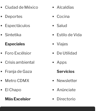
Ciudad de México
Alcaldías
Deportes
Cocina
Espectáculos
Salud
Sintetika
Estilo de Vida
Especiales
Viajes
Foro Excélsior
De Utilidad
Crisis ambiental
Apps
Franja de Gaza
Servicios
Metro CDMX
Newsletter
El Chapo
Anúnciate
Más Excelsior
Directorio
Mujeres
Suscripciones