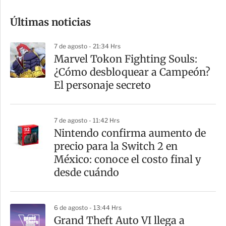
o
Últimas noticias
m
p
7 de agosto - 21:34 Hrs
a
Marvel Tokon Fighting Souls:
r
¿Cómo desbloquear a Campeón?
t
El personaje secreto
i
r
7 de agosto - 11:42 Hrs
Nintendo confirma aumento de
precio para la Switch 2 en
México: conoce el costo final y
desde cuándo
6 de agosto - 13:44 Hrs
Grand Theft Auto VI llega a