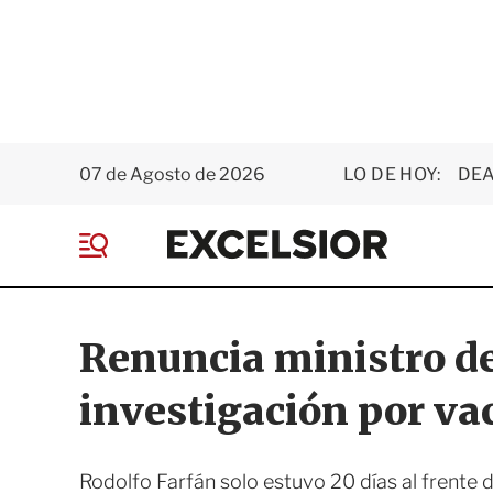
07 de Agosto de 2026
LO DE HOY:
DEA
E
x
M
c
e
e
n
l
ú
s
Renuncia ministro de
i
o
investigación por va
r
Rodolfo Farfán solo estuvo 20 días al frente 