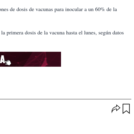
ones de dosis de vacunas para inocular a un 60% de la
la primera dosis de la vacuna hasta el lunes, según datos
O
p
u
c
a
i
r