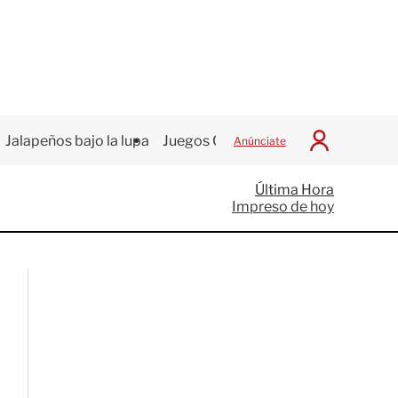
Jalapeños bajo la lupa
Juegos Centroamericanos
Anúnciate
I
n
i
Última Hora
c
Impreso de hoy
i
a
r
S
e
s
i
ó
n