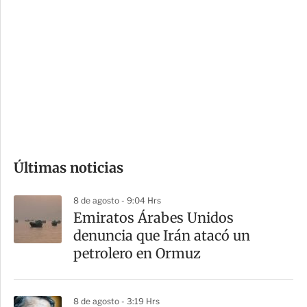
o
d
n
a
e
r
s
d
e
c
o
Últimas noticias
m
p
8 de agosto - 9:04 Hrs
a
Emiratos Árabes Unidos
r
denuncia que Irán atacó un
t
petrolero en Ormuz
i
r
8 de agosto - 3:19 Hrs