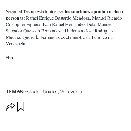
, las sanciones apuntan a cinco
Según el Tesoro estadunidense
personas:
Rafael Enrique Bastardo Mendoza, Manuel Ricardo
Cristopher Figuera, Iván Rafael Hernández Dala, Manuel
Salvador Quevedo Fernández e Hildemaro José Rodríguez
Múcura. Quevedo Fernández es el ministro de Petróleo de
Venezuela.
*bb
TEMAS:
Estados Unidos
Venezuela
O
G
p
u
c
a
i
r