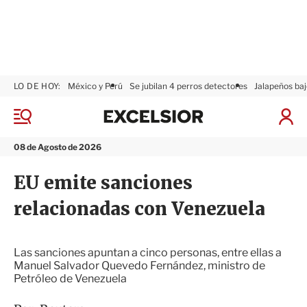
LO DE HOY:
México y Perú
Se jubilan 4 perros detectores
Jalapeños baj
E
x
M
I
c
e
n
n
e
i
08 de Agosto de 2026
ú
l
c
s
i
EU emite sanciones
i
a
o
r
relacionadas con Venezuela
r
S
e
s
i
Las sanciones apuntan a cinco personas, entre ellas a
ó
Manuel Salvador Quevedo Fernández, ministro de
n
Petróleo de Venezuela