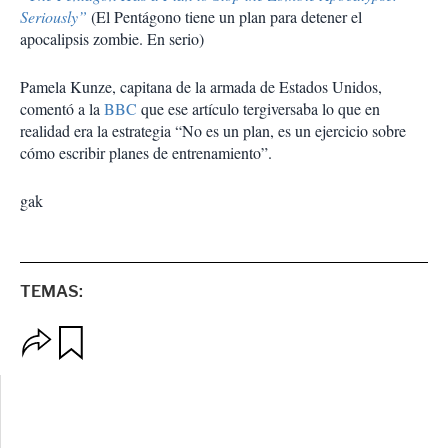
Seriously”
(El Pentágono tiene un plan para detener el
apocalipsis zombie. En serio)
Pamela Kunze, capitana de la armada de Estados Unidos,
comentó a la
BBC
que ese artículo tergiversaba lo que en
realidad era la estrategia “No es un plan, es un ejercicio sobre
cómo escribir planes de entrenamiento”.
gak
TEMAS:
O
G
p
u
c
a
i
r