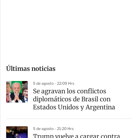
o
d
n
a
e
r
s
d
e
c
o
Últimas noticias
m
p
5 de agosto - 22:09 Hrs
a
Se agravan los conflictos
r
diplomáticos de Brasil con
t
Estados Unidos y Argentina
i
r
5 de agosto - 21:20 Hrs
Trump vuelve a cargar contra