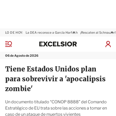
LO DE HOY:
La DEA reconoce a García Harfuch
¡Rescaten al Schnauzer!
E
x
M
I
c
e
n
n
e
i
06 de Agosto de 2026
ú
l
c
s
i
Tiene Estados Unidos plan
i
a
o
r
para sobrevivir a 'apocalipsis
r
S
e
zombie'
s
i
ó
Un documento titulado “CONOP 8888” del Comando
n
Estratégico de EU trata sobre las acciones a tomar en
caso de un ataque de muertos vivientes