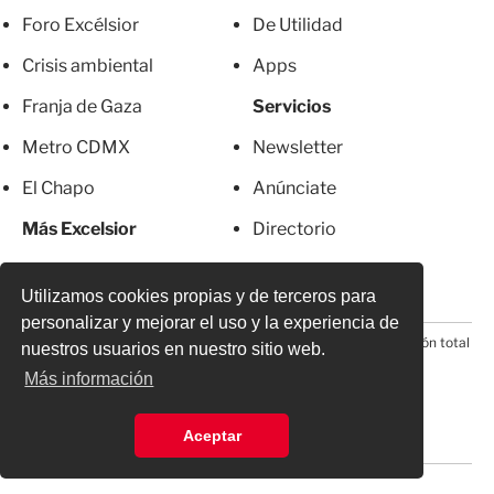
Foro Excélsior
De Utilidad
Crisis ambiental
Apps
Franja de Gaza
Servicios
Metro CDMX
Newsletter
El Chapo
Anúnciate
Más Excelsior
Directorio
Mujeres
Suscripciones
Utilizamos cookies propias y de terceros para
personalizar y mejorar el uso y la experiencia de
© 2026 Todos los derechos reservados. Prohibida la reproducción total
nuestros usuarios en nuestro sitio web.
o parcial, incluyendo cualquier medio electrónico*
Más información
Aceptar