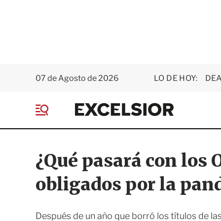
07 de Agosto de 2026
LO DE HOY:
DEA
E
x
M
c
e
e
n
l
ú
s
¿Qué pasará con los 
i
o
obligados por la pa
r
Después de un año que borró los títulos de l