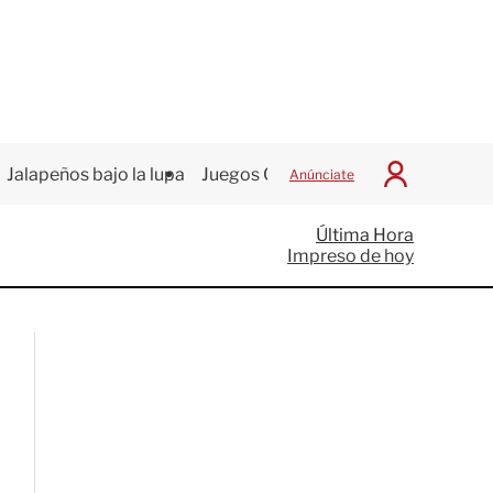
Jalapeños bajo la lupa
Juegos Centroamericanos
Anúnciate
I
n
i
Última Hora
c
Impreso de hoy
i
a
r
S
e
s
i
ó
n