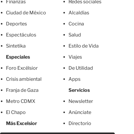
Finanzas
Redes sociales
Ciudad de México
Alcaldías
Deportes
Cocina
Espectáculos
Salud
Sintetika
Estilo de Vida
Especiales
Viajes
Foro Excélsior
De Utilidad
Crisis ambiental
Apps
Franja de Gaza
Servicios
Metro CDMX
Newsletter
El Chapo
Anúnciate
Más Excelsior
Directorio