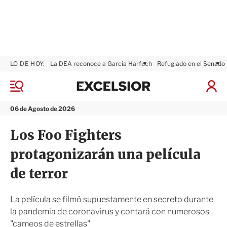
LO DE HOY:
La DEA reconoce a García Harfuch
Refugiado en el Senado
E
x
M
I
c
e
n
n
e
i
06 de Agosto de 2026
ú
l
c
s
i
Los Foo Fighters
i
a
o
r
protagonizarán una película
r
S
e
de terror
s
i
ó
La película se filmó supuestamente en secreto durante
n
la pandemia de coronavirus y contará con numerosos
"cameos de estrellas"