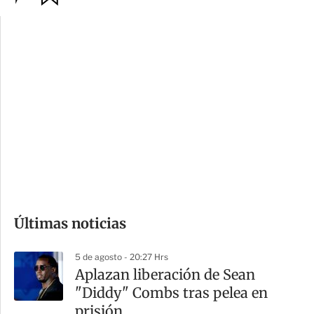
p
u
c
a
i
r
o
d
n
a
e
r
s
d
e
c
o
Últimas noticias
m
p
5 de agosto - 20:27 Hrs
a
Aplazan liberación de Sean
r
"Diddy" Combs tras pelea en
t
prisión