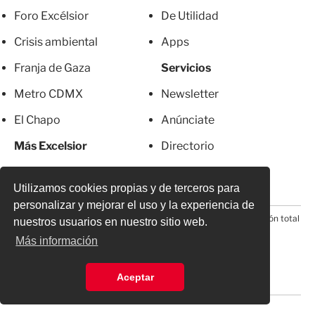
Foro Excélsior
De Utilidad
Crisis ambiental
Apps
Franja de Gaza
Servicios
Metro CDMX
Newsletter
El Chapo
Anúnciate
Más Excelsior
Directorio
Mujeres
Suscripciones
Utilizamos cookies propias y de terceros para
personalizar y mejorar el uso y la experiencia de
© 2026 Todos los derechos reservados. Prohibida la reproducción total
nuestros usuarios en nuestro sitio web.
o parcial, incluyendo cualquier medio electrónico*
Más información
Aceptar