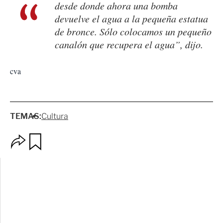
desde donde ahora una bomba
devuelve el agua a la pequeña estatua
de bronce. Sólo colocamos un pequeño
canalón que recupera el agua”, dijo.
cva
TEMAS:
Cultura
O
G
p
u
c
a
i
r
o
d
n
a