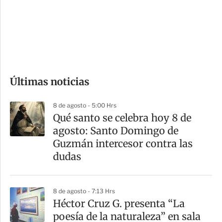
e
r
s
d
e
c
o
Últimas noticias
m
p
8 de agosto - 5:00 Hrs
a
Qué santo se celebra hoy 8 de
r
agosto: Santo Domingo de
t
Guzmán intercesor contra las
i
dudas
r
8 de agosto - 7:13 Hrs
Héctor Cruz G. presenta “La
poesía de la naturaleza” en sala