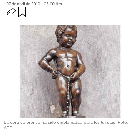
07 de abril de 2019 - 05:00 Hrs
O
G
u
p
a
c
r
i
d
o
a
n
r
e
s
d
e
c
o
m
p
a
r
t
i
r
La obra de bronce ha sido emblemática para los turistas. Foto:
AFP