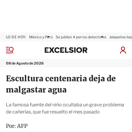
LO DE HOY:
México y Perú
Se jubilan 4 perros detectores
Jalapeños baj
E
x
M
I
c
e
n
n
e
i
08 de Agosto de 2026
ú
l
c
s
i
Escultura centenaria deja de
i
a
o
r
malgastar agua
r
S
e
s
La famosa fuente del niño ocultaba un grave problema
i
de cañerías, que fue resuelto el mes pasado
ó
n
Por:
AFP