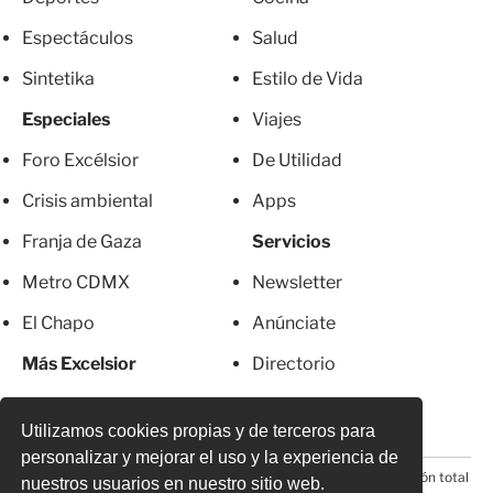
Espectáculos
Salud
Sintetika
Estilo de Vida
Especiales
Viajes
Foro Excélsior
De Utilidad
Crisis ambiental
Apps
Franja de Gaza
Servicios
Metro CDMX
Newsletter
El Chapo
Anúnciate
Más Excelsior
Directorio
Mujeres
Suscripciones
Utilizamos cookies propias y de terceros para
personalizar y mejorar el uso y la experiencia de
© 2026 Todos los derechos reservados. Prohibida la reproducción total
nuestros usuarios en nuestro sitio web.