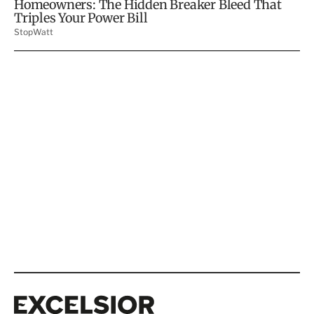
Excelsior
Excelsior