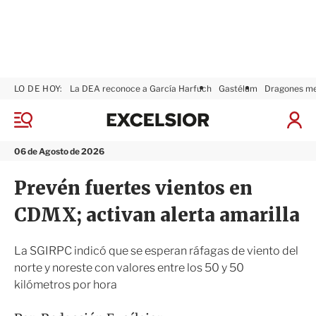
LO DE HOY:
La DEA reconoce a García Harfuch
Gastélum
Dragones m
E
x
M
I
c
e
n
n
e
i
06 de Agosto de 2026
ú
l
c
s
i
Prevén fuertes vientos en
i
a
o
r
CDMX; activan alerta amarilla
r
S
e
s
La SGIRPC indicó que se esperan ráfagas de viento del
i
norte y noreste con valores entre los 50 y 50
ó
kilómetros por hora
n