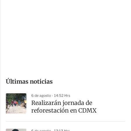
c
a
i
r
o
d
n
a
e
r
s
d
e
c
o
Últimas noticias
m
p
6 de agosto - 14:52 Hrs
a
Realizarán jornada de
r
reforestación en CDMX
t
i
6 de agosto - 13:13 Hrs