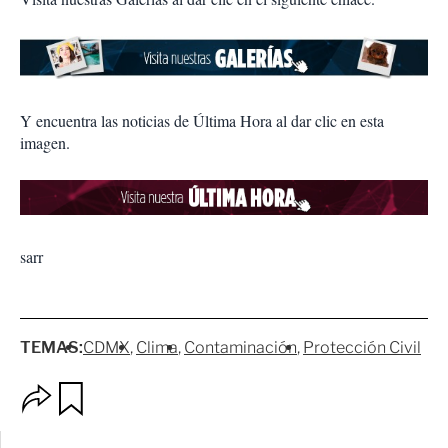
Y encuentra las noticias de Última Hora al dar clic en esta
imagen.
sarr
TEMAS:
CDMX
Clima
Contaminación
Protección Civil
O
G
p
u