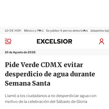
LO DE HOY:
México y Perú
Se jubilan 4 perros detectores
Jalapeños baj
E
x
M
I
c
e
n
n
e
i
10 de Agosto de 2026
ú
l
c
s
i
Pide Verde CDMX evitar
i
a
o
r
desperdicio de agua durante
r
S
e
Semana Santa
s
i
ó
Llamó a los ciudadanos a no desperdiciar agua con
n
motivo de la celebración del Sábado de Gloria