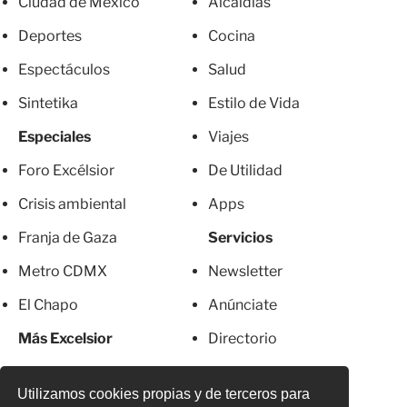
Ciudad de México
Alcaldías
Deportes
Cocina
Espectáculos
Salud
Sintetika
Estilo de Vida
Especiales
Viajes
Foro Excélsior
De Utilidad
Crisis ambiental
Apps
Franja de Gaza
Servicios
Metro CDMX
Newsletter
El Chapo
Anúnciate
Más Excelsior
Directorio
Mujeres
Suscripciones
Utilizamos cookies propias y de terceros para