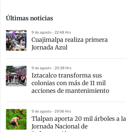
c
o
Últimas noticias
m
p
9 de agosto - 22:48 Hrs
a
Cuajimalpa realiza primera
r
Jornada Azul
t
i
9 de agosto - 20:38 Hrs
r
Iztacalco transforma sus
colonias con más de 11 mil
acciones de mantenimiento
9 de agosto - 19:06 Hrs
Tlalpan aporta 20 mil árboles a la
Jornada Nacional de