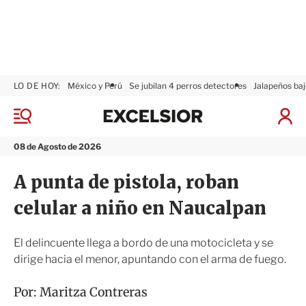
LO DE HOY:
México y Perú
Se jubilan 4 perros detectores
Jalapeños baj
E
x
M
I
c
e
n
n
e
i
08 de Agosto de 2026
ú
l
c
s
i
A punta de pistola, roban
i
a
o
r
celular a niño en Naucalpan
r
S
e
s
El delincuente llega a bordo de una motocicleta y se
i
dirige hacia el menor, apuntando con el arma de fuego.
ó
n
Por:
Maritza Contreras