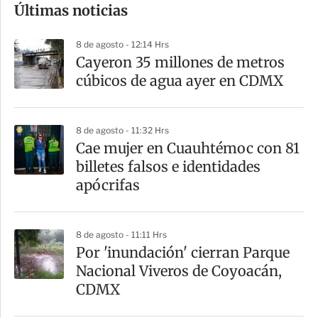
Últimas noticias
m
p
8 de agosto - 12:14 Hrs
a
Cayeron 35 millones de metros
r
cúbicos de agua ayer en CDMX
t
i
8 de agosto - 11:32 Hrs
r
Cae mujer en Cuauhtémoc con 81
billetes falsos e identidades
apócrifas
8 de agosto - 11:11 Hrs
Por 'inundación' cierran Parque
Nacional Viveros de Coyoacán,
CDMX