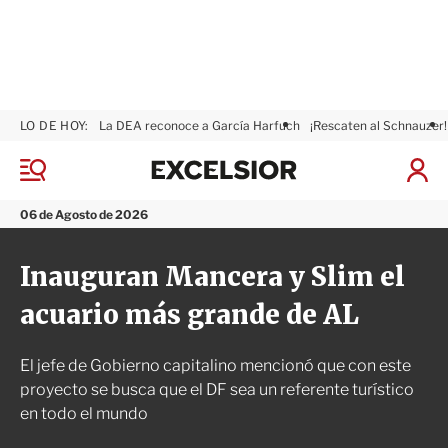
LO DE HOY:
La DEA reconoce a García Harfuch
¡Rescaten al Schnauzer!
E
x
M
I
c
e
n
n
e
i
06 de Agosto de 2026
ú
l
c
s
i
Inauguran Mancera y Slim el
i
a
o
r
acuario más grande de AL
r
S
e
s
El jefe de Gobierno capitalino mencionó que con este
i
ó
proyecto se busca que el DF sea un referente turístico
n
en todo el mundo