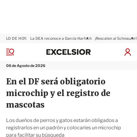
LO DE HOY:
La DEA reconoce a García Harfuch
¡Rescaten al Schnauzer!
E
x
M
I
c
e
n
n
e
i
06 de Agosto de 2026
ú
l
c
s
i
En el DF será obligatorio
i
a
o
r
microchip y el registro de
r
S
e
mascotas
s
i
ó
Los dueños de perros y gatos estarán obligados a
n
registrarlos en un padrón y colocarles un microchip
para facilitar su búsqueda