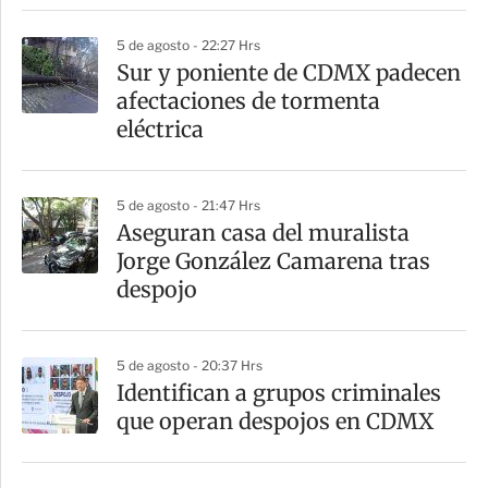
r
5 de agosto - 22:27 Hrs
Sur y poniente de CDMX padecen
afectaciones de tormenta
eléctrica
5 de agosto - 21:47 Hrs
Aseguran casa del muralista
Jorge González Camarena tras
despojo
5 de agosto - 20:37 Hrs
Identifican a grupos criminales
que operan despojos en CDMX