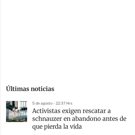
c
a
i
r
o
d
n
a
e
r
s
d
e
c
o
Últimas noticias
m
p
5 de agosto - 22:37 Hrs
a
Activistas exigen rescatar a
r
schnauzer en abandono antes de
t
que pierda la vida
i