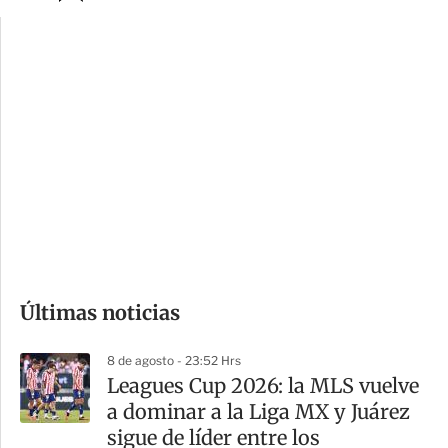
p
u
c
a
i
r
o
d
n
a
e
r
s
d
e
c
o
Últimas noticias
m
p
8 de agosto - 23:52 Hrs
a
Leagues Cup 2026: la MLS vuelve
r
a dominar a la Liga MX y Juárez
t
sigue de líder entre los