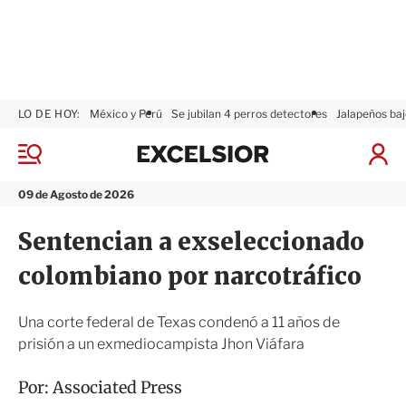
LO DE HOY:
México y Perú
Se jubilan 4 perros detectores
Jalapeños baj
E
x
M
I
c
e
n
n
e
i
09 de Agosto de 2026
ú
l
c
s
i
Sentencian a exseleccionado
i
a
o
r
colombiano por narcotráfico
r
S
e
s
Una corte federal de Texas condenó a 11 años de
i
prisión a un exmediocampista Jhon Viáfara
ó
n
Por:
Associated Press