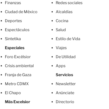
Finanzas
Redes sociales
Ciudad de México
Alcaldías
Deportes
Cocina
Espectáculos
Salud
Sintetika
Estilo de Vida
Especiales
Viajes
Foro Excélsior
De Utilidad
Crisis ambiental
Apps
Franja de Gaza
Servicios
Metro CDMX
Newsletter
El Chapo
Anúnciate
Más Excelsior
Directorio