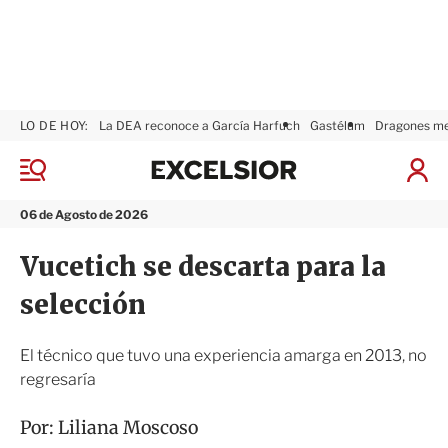
LO DE HOY:
La DEA reconoce a García Harfuch
Gastélum
Dragones m
E
x
M
I
c
e
n
n
e
i
06 de Agosto de 2026
ú
l
c
s
i
Vucetich se descarta para la
i
a
o
r
selección
r
S
e
s
El técnico que tuvo una experiencia amarga en 2013, no
i
regresaría
ó
n
Por:
Liliana Moscoso