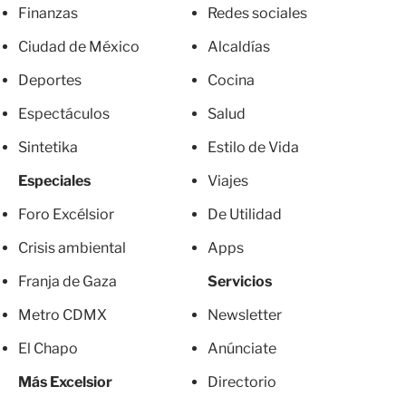
Finanzas
Redes sociales
Ciudad de México
Alcaldías
Deportes
Cocina
Espectáculos
Salud
Sintetika
Estilo de Vida
Especiales
Viajes
Foro Excélsior
De Utilidad
Crisis ambiental
Apps
Franja de Gaza
Servicios
Metro CDMX
Newsletter
El Chapo
Anúnciate
Más Excelsior
Directorio