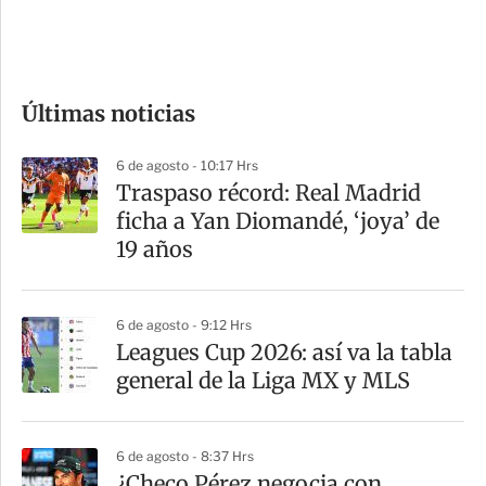
e
c
o
Últimas noticias
m
p
6 de agosto - 10:17 Hrs
a
Traspaso récord: Real Madrid
r
ficha a Yan Diomandé, ‘joya’ de
t
19 años
i
r
6 de agosto - 9:12 Hrs
Leagues Cup 2026: así va la tabla
general de la Liga MX y MLS
6 de agosto - 8:37 Hrs
¿Checo Pérez negocia con