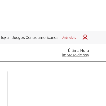
 lupa
Juegos Centroamericanos
Anúnciate
I
n
i
Última Hora
c
Impreso de hoy
i
a
r
S
e
s
i
ó
n
G