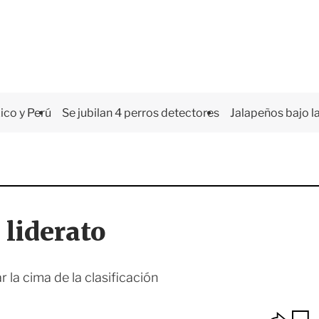
co y Perú
Se jubilan 4 perros detectores
Jalapeños bajo la
 liderato
 la cima de la clasificación
O