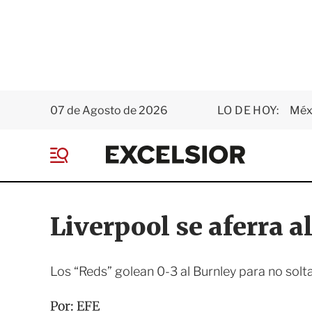
07 de Agosto de 2026
LO DE HOY:
Méxi
E
x
M
c
e
e
n
l
ú
s
Liverpool se aferra al
i
o
r
Los “Reds” golean 0-3 al Burnley para no soltar
Por:
EFE