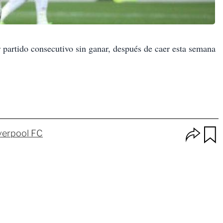
 partido consecutivo sin ganar, después de caer esta semana
O
verpool FC
p
u
c
a
i
r
o
d
n
a
e
r