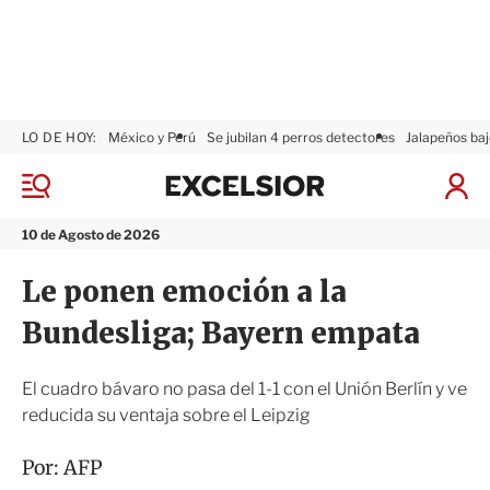
LO DE HOY:
México y Perú
Se jubilan 4 perros detectores
Jalapeños baj
E
x
M
I
c
e
n
n
e
i
10 de Agosto de 2026
ú
l
c
s
i
Le ponen emoción a la
i
a
o
r
Bundesliga; Bayern empata
r
S
e
s
El cuadro bávaro no pasa del 1-1 con el Unión Berlín y ve
i
reducida su ventaja sobre el Leipzig
ó
n
Por:
AFP