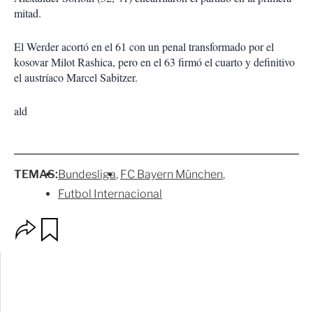
mitad.
El Werder acortó en el 61 con un penal transformado por el
kosovar Milot Rashica, pero en el 63 firmó el cuarto y definitivo
el austríaco Marcel Sabitzer.
ald
TEMAS:
Bundesliga
FC Bayern München
Futbol Internacional
O
G
p
u
c
a
i
r
o
d