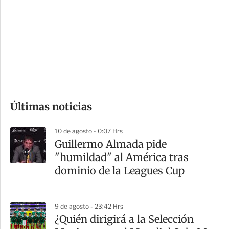
n
a
e
r
s
d
e
c
o
Últimas noticias
m
p
10 de agosto - 0:07 Hrs
a
Guillermo Almada pide
r
"humildad" al América tras
t
dominio de la Leagues Cup
i
r
9 de agosto - 23:42 Hrs
¿Quién dirigirá a la Selección