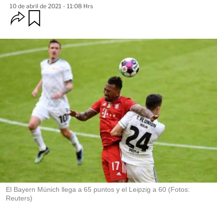
10 de abril de 2021 - 11:08 Hrs
O
G
u
p
a
c
r
i
d
o
a
n
r
e
s
d
e
c
o
m
p
a
r
t
i
r
El Bayern Múnich llega a 65 puntos y el Leipzig a 60 (Fotos:
Reuters)