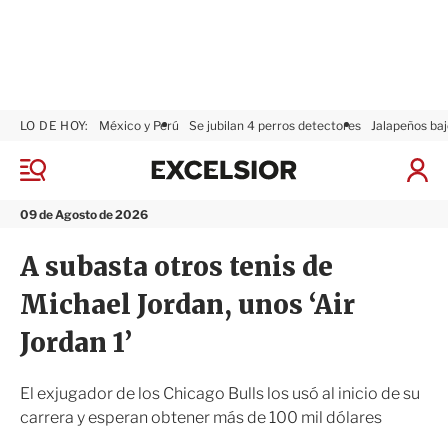
LO DE HOY:
México y Perú
Se jubilan 4 perros detectores
Jalapeños baj
E
x
M
I
c
e
n
n
e
i
09 de Agosto de 2026
ú
l
c
s
i
A subasta otros tenis de
i
a
o
r
Michael Jordan, unos ‘Air
r
S
e
Jordan 1’
s
i
ó
El exjugador de los Chicago Bulls los usó al inicio de su
n
carrera y esperan obtener más de 100 mil dólares