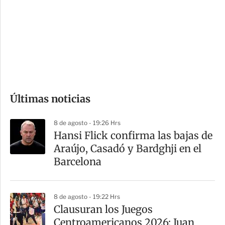
n
a
e
r
s
d
e
c
o
Últimas noticias
m
p
8 de agosto - 19:26 Hrs
a
Hansi Flick confirma las bajas de
r
Araújo, Casadó y Bardghji en el
t
Barcelona
i
r
8 de agosto - 19:22 Hrs
Clausuran los Juegos
Centroamericanos 2026: Juan