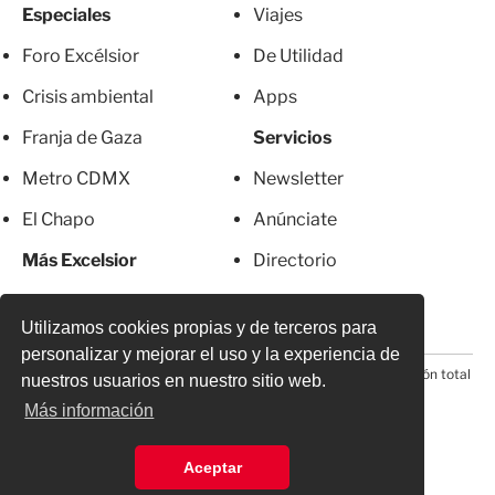
Especiales
Viajes
Foro Excélsior
De Utilidad
Crisis ambiental
Apps
Franja de Gaza
Servicios
Metro CDMX
Newsletter
El Chapo
Anúnciate
Más Excelsior
Directorio
Mujeres
Suscripciones
Utilizamos cookies propias y de terceros para
personalizar y mejorar el uso y la experiencia de
© 2026 Todos los derechos reservados. Prohibida la reproducción total
nuestros usuarios en nuestro sitio web.
o parcial, incluyendo cualquier medio electrónico*
Más información
Aceptar