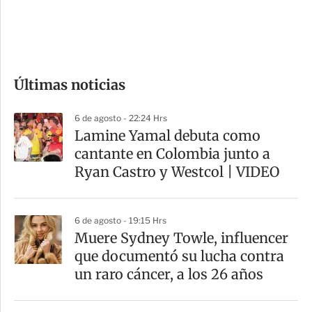
d
e
c
o
Últimas noticias
m
p
6 de agosto - 22:24 Hrs
a
Lamine Yamal debuta como
r
cantante en Colombia junto a
t
Ryan Castro y Westcol | VIDEO
i
r
6 de agosto - 19:15 Hrs
Muere Sydney Towle, influencer
que documentó su lucha contra
un raro cáncer, a los 26 años