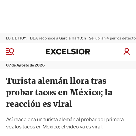
LO DE HOY:
DEA reconoce a García Harfuch
Se jubilan 4 perros detecto
E
x
M
I
c
e
n
n
e
i
07 de Agosto de 2026
ú
l
c
s
i
Turista alemán llora tras
i
a
o
r
probar tacos en México; la
r
S
e
reacción es viral
s
i
ó
Así reacciona un turista alemán al probar por primera
n
vez los tacos en México; el video ya es viral.