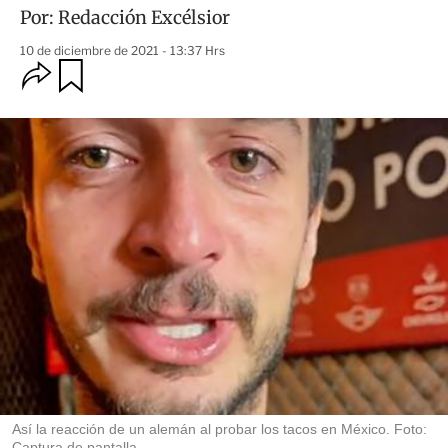
Por:
Redacción Excélsior
10 de diciembre de 2021 - 13:37 Hrs
O
G
u
p
a
c
r
i
d
o
a
n
r
e
s
d
e
c
o
m
p
a
r
t
i
r
Así la reacción de un alemán al probar los tacos en México. Foto:
Captura de pantalla