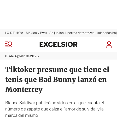
LO DE HOY:
México y Perú
Se jubilan 4 perros detectores
Jalapeños baj
E
x
M
I
c
e
n
n
e
i
08 de Agosto de 2026
ú
l
c
s
i
Tiktoker presume que tiene el
i
a
o
r
tenis que Bad Bunny lanzó en
r
S
e
Monterrey
s
i
ó
Bianca Saldívar publicó un video en el que cuenta el
n
número de zapato que calza el 'amor de su vida' y la
marca del mismo