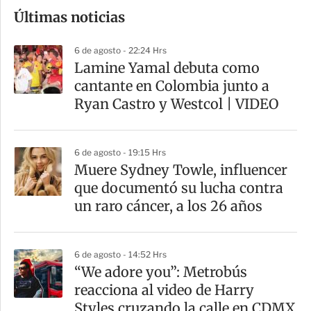
o
Últimas noticias
m
p
6 de agosto - 22:24 Hrs
a
Lamine Yamal debuta como
r
cantante en Colombia junto a
t
Ryan Castro y Westcol | VIDEO
i
r
6 de agosto - 19:15 Hrs
Muere Sydney Towle, influencer
que documentó su lucha contra
un raro cáncer, a los 26 años
6 de agosto - 14:52 Hrs
“We adore you”: Metrobús
reacciona al video de Harry
Styles cruzando la calle en CDMX