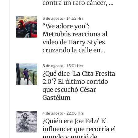
contra un raro cáncer, a
los 26 años
6 de agosto - 14:52 Hrs
“We adore you”:
Metrobús reacciona al
video de Harry Styles
cruzando la calle en
CDMX
5 de agosto - 15:01 Hrs
¿Qué dice 'La Cita Fresita
2.0'? El último corrido
que escuchó César
Gastélum
4 de agosto - 22:06 Hrs
¿Quién era Joe Felz? El
influencer que recorría el
mundo y murió de