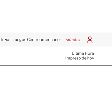
 lupa
Juegos Centroamericanos
Anúnciate
I
n
i
Última Hora
c
Impreso de hoy
i
a
r
S
e
s
i
ó
n