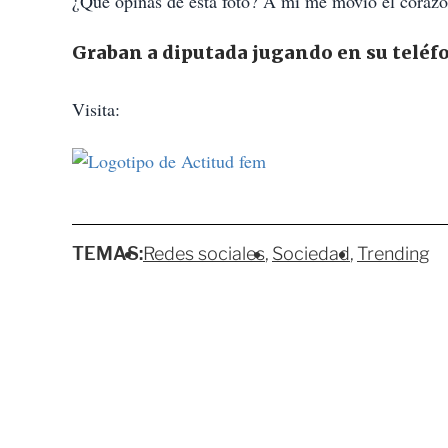
¿Qué opinas de esta foto? A mi me movió el coraz
Graban a diputada jugando en su teléf
Visita:
TEMAS:
Redes sociales
Sociedad
Trending