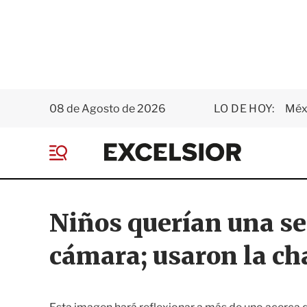
08 de Agosto de 2026
LO DE HOY:
Méxi
E
x
M
c
e
e
n
l
ú
s
Niños querían una se
i
o
cámara; usaron la ch
r