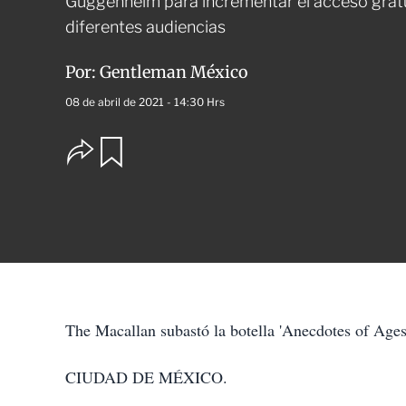
Guggenheim para incrementar el acceso gratu
diferentes audiencias
Por:
Gentleman México
08 de abril de 2021 - 14:30 Hrs
O
G
u
p
a
c
r
i
d
o
a
n
r
e
s
d
e
c
The Macallan subastó la botella 'Anecdotes of Age
o
m
p
CIUDAD DE MÉXICO.
a
r