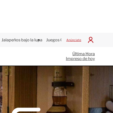
Jalapeños bajo la lupa
Juegos Centroamericanos
Anúnciate
I
n
i
Última Hora
c
Impreso de hoy
i
a
r
S
e
s
i
ó
n