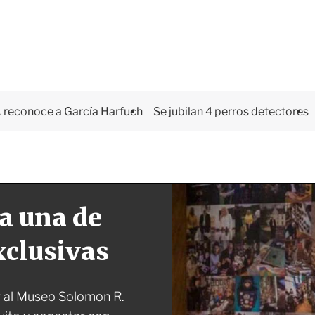
 reconoce a García Harfuch
Se jubilan 4 perros detectores
a una de
xclusivas
ar al Museo Solomon R.