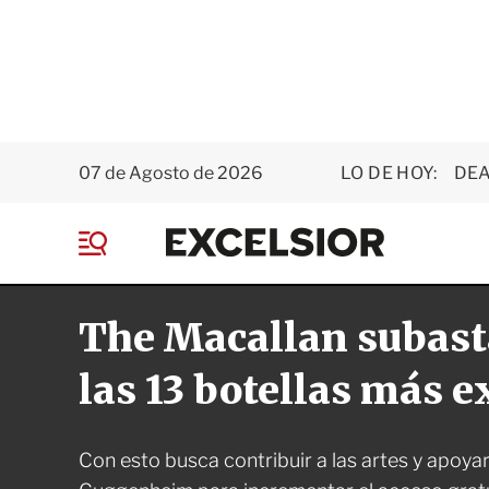
07 de Agosto de 2026
LO DE HOY:
DEA
E
x
M
c
e
e
n
l
The Macallan subast
ú
s
i
o
las 13 botellas más e
r
Con esto busca contribuir a las artes y apoy