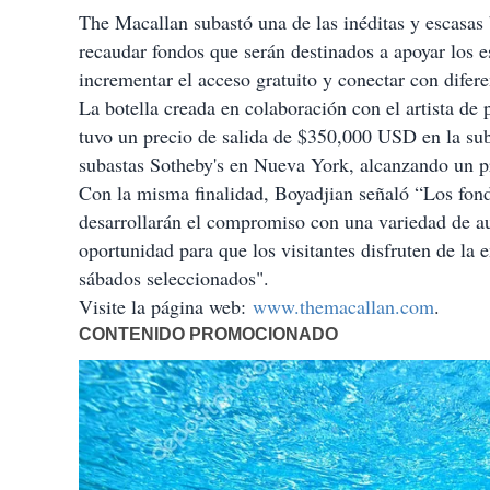
t
The Macallan subastó una de las inéditas y escasas 
i
recaudar fondos que serán destinados a apoyar lo
r
incrementar el acceso gratuito y conectar con difere
La botella creada en colaboración con el artista de
tuvo un precio de salida de $350,000 USD en la sub
subastas Sotheby's en Nueva York, alcanzando un p
Con la misma finalidad, Boyadjian señaló “Los fond
desarrollarán el compromiso con una variedad de au
oportunidad para que los visitantes disfruten de l
sábados seleccionados".
Visite la página web:
www.themacallan.com
.