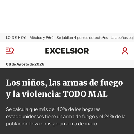
LO DE HOY:
México y Perú
Se jubilan 4 perros detectores
Jalapeños baj
E
x
M
I
c
e
n
n
e
i
08 de Agosto de 2026
ú
l
c
s
i
Los niños, las armas de fuego
i
a
o
r
y la violencia: TODO MAL
r
S
e
s
Se calcula que más del 40% de los hogares
i
ó
estadounidenses tiene un arma de fuego y el 24% de la
n
población lleva consigo un arma de mano