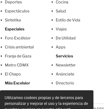
Deportes
Cocina
Espectáculos
Salud
Sintetika
Estilo de Vida
Especiales
Viajes
Foro Excélsior
De Utilidad
Crisis ambiental
Apps
Franja de Gaza
Servicios
Metro CDMX
Newsletter
El Chapo
Anúnciate
Más Excelsior
Directorio
Mujeres
Suscripciones
Utilizamos cookies propias y de terceros para
personalizar y mejorar el uso y la experiencia de
© 2026 Todos los derechos reservados. Prohibida la reproducción total