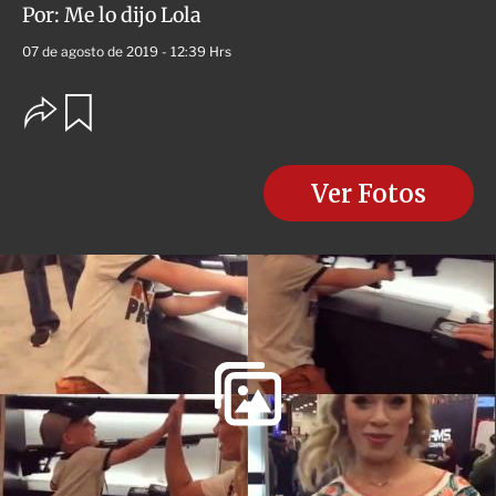
Por:
Me lo dijo Lola
07 de agosto de 2019 - 12:39 Hrs
O
G
u
p
a
c
r
i
d
o
Ver Fotos
a
n
r
e
s
d
e
c
o
m
p
a
r
t
i
r