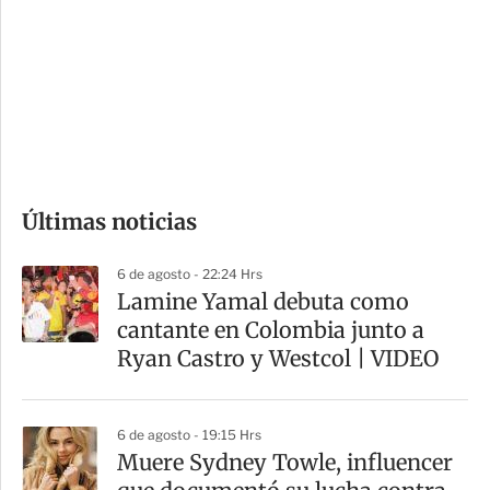
n
a
e
r
s
d
e
c
o
Últimas noticias
m
p
6 de agosto - 22:24 Hrs
a
Lamine Yamal debuta como
r
cantante en Colombia junto a
t
Ryan Castro y Westcol | VIDEO
i
r
6 de agosto - 19:15 Hrs
Muere Sydney Towle, influencer