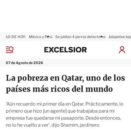
LO DE HOY:
México y Perú
Se jubilan 4 perros detectores
Jalapeños baj
E
x
M
I
c
e
n
n
e
i
07 de Agosto de 2026
ú
l
c
s
i
La pobreza en Qatar, uno de los
i
a
o
r
países más ricos del mundo
r
S
e
s
'Aún recuerdo mi primer día en Qatar. Prácticamente, lo
i
primero que hizo [un agente] que trabajaba para mi
ó
empresa fue quedarse mi pasaporte. Desde entonces,
n
no lo he vuelto a ver', dijo Shamim, jardinero