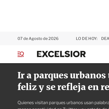
07 de Agosto de 2026
LO DE HOY:
DEA
E
x
M
c
e
e
n
l
Ir a parques urbanos
ú
s
i
o
feliz y se refleja en r
r
Quienes visitan parques urbanos usan palabra