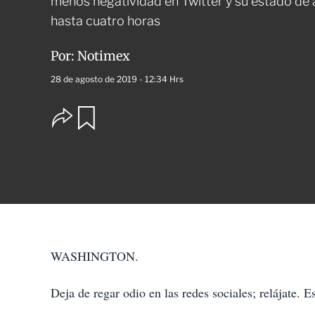
menos negatividad en Twitter y su estado de
hasta cuatro horas
Por:
Notimex
28 de agosto de 2019 - 12:34 Hrs
O
G
u
p
a
c
r
i
d
o
a
n
r
e
s
d
e
c
WASHINGTON.
o
m
p
Deja de regar odio en las redes sociales; relájate. E
a
r