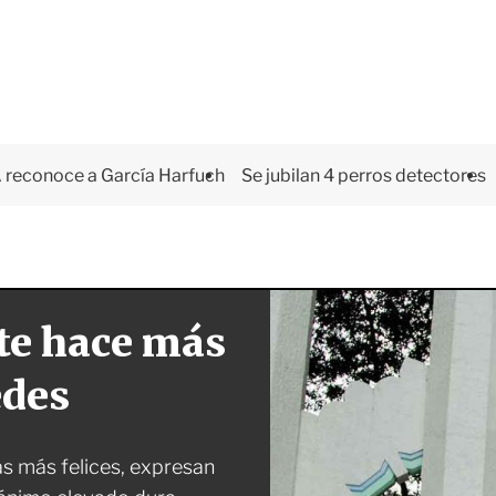
 reconoce a García Harfuch
Se jubilan 4 perros detectores
 te hace más
edes
s más felices, expresan