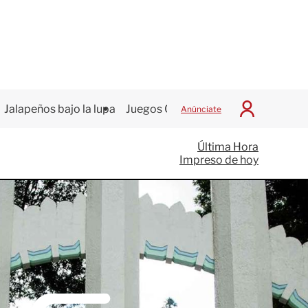
Jalapeños bajo la lupa
Juegos Centroamericanos
Anúnciate
I
n
i
Última Hora
c
Impreso de hoy
i
a
r
S
e
s
i
ó
n