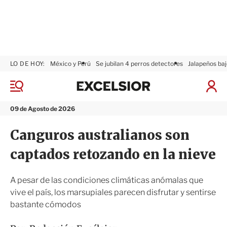
LO DE HOY:
México y Perú
Se jubilan 4 perros detectores
Jalapeños baj
E
x
M
I
c
e
n
n
e
i
09 de Agosto de 2026
ú
l
c
s
i
Canguros australianos son
i
a
o
r
captados retozando en la nieve
r
S
e
s
A pesar de las condiciones climáticas anómalas que
i
vive el país, los marsupiales parecen disfrutar y sentirse
ó
bastante cómodos
n