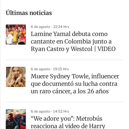
o
Últimas noticias
m
p
6 de agosto - 22:24 Hrs
a
Lamine Yamal debuta como
r
cantante en Colombia junto a
t
Ryan Castro y Westcol | VIDEO
i
r
6 de agosto - 19:15 Hrs
Muere Sydney Towle, influencer
que documentó su lucha contra
un raro cáncer, a los 26 años
6 de agosto - 14:52 Hrs
“We adore you”: Metrobús
reacciona al video de Harry