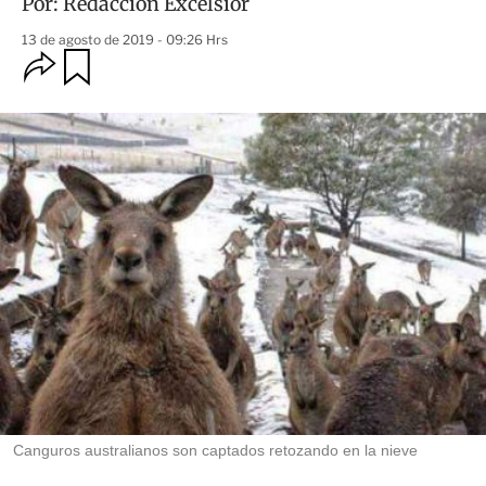
Por:
Redacción Excélsior
13 de agosto de 2019 - 09:26 Hrs
O
G
u
p
a
c
r
i
d
o
a
n
r
e
s
d
e
c
o
m
p
a
r
t
i
r
Canguros australianos son captados retozando en la nieve