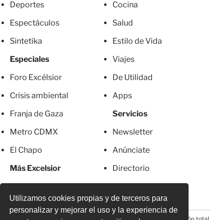
Deportes
Cocina
Espectáculos
Salud
Sintetika
Estilo de Vida
Especiales
Viajes
Foro Excélsior
De Utilidad
Crisis ambiental
Apps
Franja de Gaza
Servicios
Metro CDMX
Newsletter
El Chapo
Anúnciate
Más Excelsior
Directorio
Mujeres
Suscripciones
Utilizamos cookies propias y de terceros para
personalizar y mejorar el uso y la experiencia de
© 2026 Todos los derechos reservados. Prohibida la reproducción total