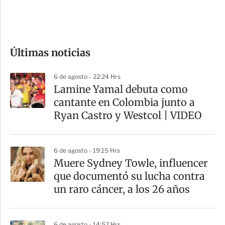
e
c
o
Últimas noticias
m
p
6 de agosto - 22:24 Hrs
a
Lamine Yamal debuta como
r
cantante en Colombia junto a
t
Ryan Castro y Westcol | VIDEO
i
r
6 de agosto - 19:15 Hrs
Muere Sydney Towle, influencer
que documentó su lucha contra
un raro cáncer, a los 26 años
6 de agosto - 14:52 Hrs