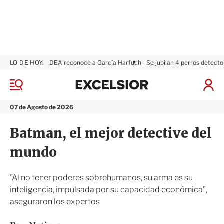
LO DE HOY:
DEA reconoce a García Harfuch
Se jubilan 4 perros detecto
E
x
M
I
c
e
n
n
e
i
07 de Agosto de 2026
ú
l
c
s
i
Batman, el mejor detective del
i
a
o
r
mundo
r
S
e
s
"Al no tener poderes sobrehumanos, su arma es su
i
inteligencia, impulsada por su capacidad económica”,
ó
aseguraron los expertos
n