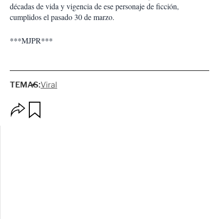
décadas de vida y vigencia de ese personaje de ficción,
cumplidos el pasado 30 de marzo.
***MJPR***
TEMAS:
Viral
O
G
p
u
c
a
i
r
o
d
n
a
e
r
s
d