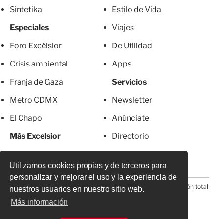
Sintetika
Estilo de Vida
Especiales
Viajes
Foro Excélsior
De Utilidad
Crisis ambiental
Apps
Franja de Gaza
Servicios
Metro CDMX
Newsletter
El Chapo
Anúnciate
Más Excelsior
Directorio
Mujeres
Suscripciones
Utilizamos cookies propias y de terceros para
personalizar y mejorar el uso y la experiencia de
© 2026 Todos los derechos reservados. Prohibida la reproducción total
nuestros usuarios en nuestro sitio web.
o parcial, incluyendo cualquier medio electrónico*
Más información