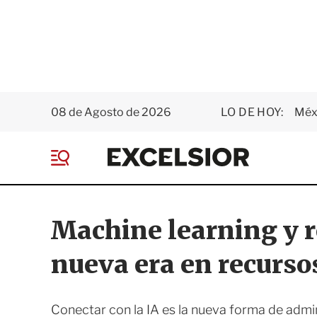
08 de Agosto de 2026
LO DE HOY:
Méxi
E
x
M
c
e
e
n
l
ú
s
Machine learning y r
i
o
nueva era en recurs
r
Conectar con la IA es la nueva forma de admin