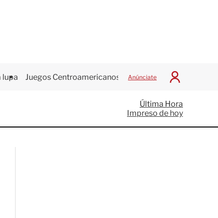
 lupa
Juegos Centroamericanos
Anúnciate
I
n
i
Última Hora
c
Impreso de hoy
i
a
r
S
e
s
i
ó
n