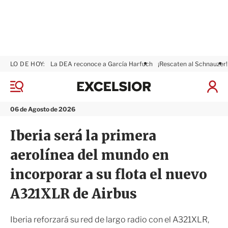
LO DE HOY:
La DEA reconoce a García Harfuch
¡Rescaten al Schnauzer!
E
x
M
I
c
e
n
n
e
i
06 de Agosto de 2026
ú
l
c
s
i
Iberia será la primera
i
a
o
r
aerolínea del mundo en
r
S
e
incorporar a su flota el nuevo
s
i
A321XLR de Airbus
ó
n
Iberia reforzará su red de largo radio con el A321XLR,