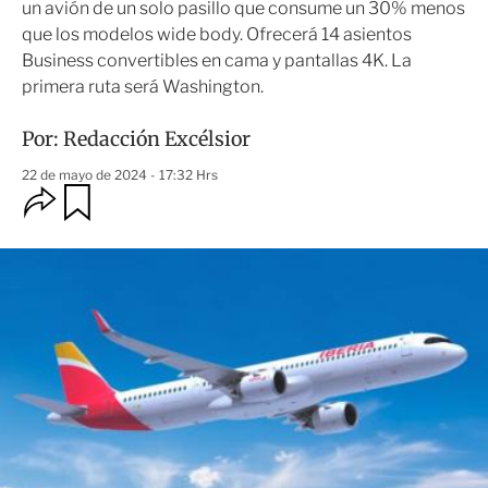
un avión de un solo pasillo que consume un 30% menos
que los modelos wide body. Ofrecerá 14 asientos
Business convertibles en cama y pantallas 4K. La
primera ruta será Washington.
Por:
Redacción Excélsior
22 de mayo de 2024 - 17:32 Hrs
O
G
u
p
a
c
r
i
d
o
a
n
r
e
s
d
e
c
o
m
p
a