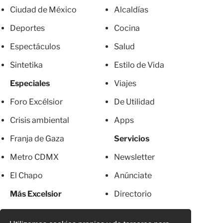
Ciudad de México
Alcaldías
Deportes
Cocina
Espectáculos
Salud
Sintetika
Estilo de Vida
Especiales
Viajes
Foro Excélsior
De Utilidad
Crisis ambiental
Apps
Franja de Gaza
Servicios
Metro CDMX
Newsletter
El Chapo
Anúnciate
Más Excelsior
Directorio
Mujeres
Suscripciones