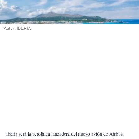
r
t
i
r
Autor: IBERIA
Iberia será la aerolínea lanzadera del nuevo avión de Airbus,