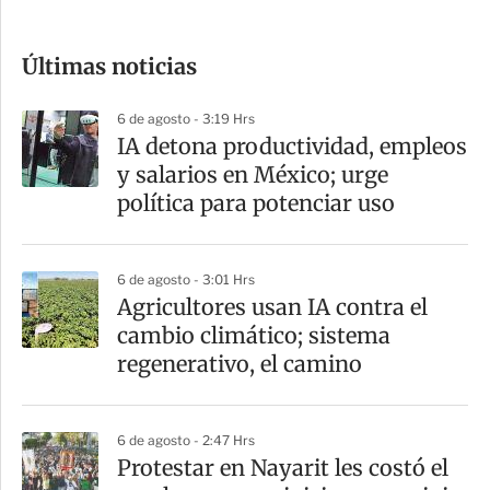
c
o
Últimas noticias
m
p
6 de agosto - 3:19 Hrs
a
IA detona productividad, empleos
r
y salarios en México; urge
t
política para potenciar uso
i
r
6 de agosto - 3:01 Hrs
Agricultores usan IA contra el
cambio climático; sistema
regenerativo, el camino
6 de agosto - 2:47 Hrs
Protestar en Nayarit les costó el