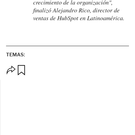
crecimiento de la organización",
finalizó Alejandro Rico, director de
ventas de HubSpot en Latinoamérica.
TEMAS:
O
G
p
u
c
a
i
r
o
d
n
a
e
r
s