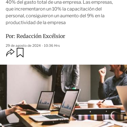
40% del gasto total de una empresa. Las empresas,
que incrementaron un 10% la capacitación del
personal, consiguieron un aumento del 9% en la
productividad de la empresa
Por:
Redacción Excélsior
29 de agosto de 2024 - 10:36 Hrs
O
G
u
p
a
c
r
i
d
o
a
n
r
e
s
d
e
c
o
m
p
a