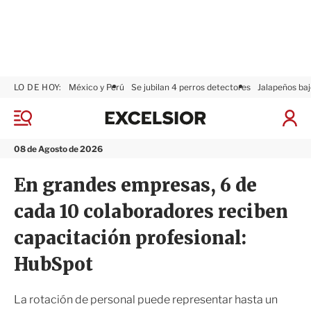
LO DE HOY:
México y Perú
Se jubilan 4 perros detectores
Jalapeños baj
E
x
M
I
c
e
n
n
e
i
08 de Agosto de 2026
ú
l
c
s
i
En grandes empresas, 6 de
i
a
o
r
cada 10 colaboradores reciben
r
S
e
capacitación profesional:
s
i
HubSpot
ó
n
La rotación de personal puede representar hasta un