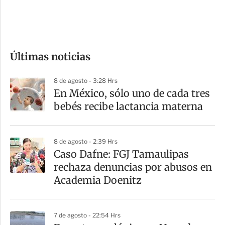
d
e
c
o
Últimas noticias
m
p
8 de agosto - 3:28 Hrs
a
En México, sólo uno de cada tres
r
bebés recibe lactancia materna
t
i
8 de agosto - 2:39 Hrs
r
Caso Dafne: FGJ Tamaulipas
rechaza denuncias por abusos en
Academia Doenitz
7 de agosto - 22:54 Hrs