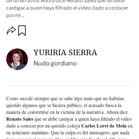
de la narrativa. Ahora dice Renato Sales que se debe
castigar a quien haya filtrado el video dado a conocer
por mi ...
O
G
u
p
a
c
r
i
d
YURIRIA SIERRA
o
a
n
r
Nudo gordiano
e
s
d
e
c
o
Como sucede siempre que se sabe algo malo que no habrían
m
querido algunos que se hiciera público, el acusado busca la
p
a
manera de convertirse en la víctima de la narrativa. Ahora dice
r
Renato Sales
que se debe castigar a quien haya filtrado el video
t
Carlos Loret de Mola
dado a conocer por mi querido colega
en
i
su noticiario matutino. Que la culpa es del mensajero, que nada
r