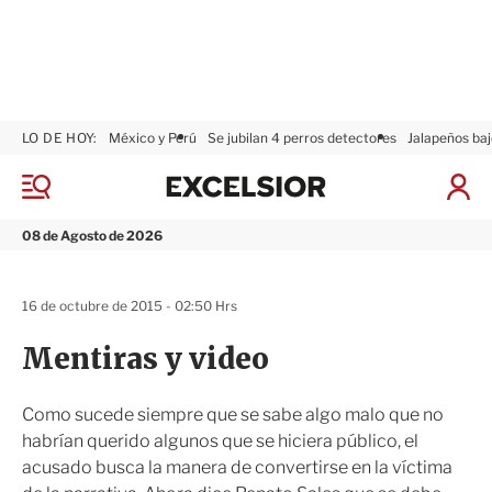
LO DE HOY:
México y Perú
Se jubilan 4 perros detectores
Jalapeños baj
E
x
M
I
c
e
n
n
e
i
08 de Agosto de 2026
ú
l
c
s
i
i
a
16 de octubre de 2015 - 02:50 Hrs
o
r
r
S
Mentiras y video
e
s
i
Como sucede siempre que se sabe algo malo que no
ó
habrían querido algunos que se hiciera público, el
n
acusado busca la manera de convertirse en la víctima