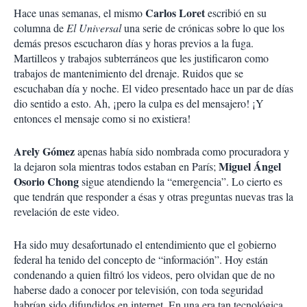
Carlos Loret
Hace unas semanas, el mismo
escribió en su
columna de
El Universal
una serie de crónicas sobre lo que los
demás presos escucharon días y horas previos a la fuga.
Martilleos y trabajos subterráneos que les justificaron como
trabajos de mantenimiento del drenaje. Ruidos que se
escuchaban día y noche. El video presentado hace un par de días
dio sentido a esto. Ah, ¡pero la culpa es del mensajero! ¡Y
entonces el mensaje como si no existiera!
Arely Gómez
apenas había sido nombrada como procuradora y
Miguel Ángel
la dejaron sola mientras todos estaban en París;
Osorio Chong
sigue atendiendo la “emergencia”. Lo cierto es
que tendrán que responder a ésas y otras preguntas nuevas tras la
revelación de este video.
Ha sido muy desafortunado el entendimiento que el gobierno
federal ha tenido del concepto de “información”. Hoy están
condenando a quien filtró los videos, pero olvidan que de no
haberse dado a conocer por televisión, con toda seguridad
habrían sido difundidos en internet. En una era tan tecnológica