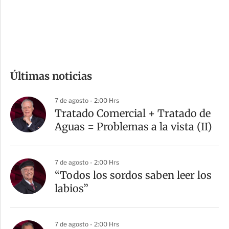
d
e
c
o
m
Últimas noticias
p
a
7 de agosto - 2:00 Hrs
r
Tratado Comercial + Tratado de
t
Aguas = Problemas a la vista (II)
i
r
7 de agosto - 2:00 Hrs
“Todos los sordos saben leer los
labios”
7 de agosto - 2:00 Hrs