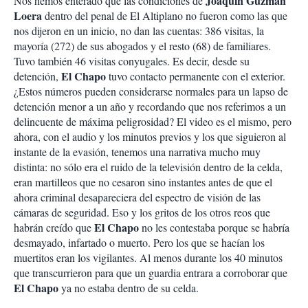
Joaquín Guzmán
Nos hemos enterado que las condiciones de
Loera
dentro del penal de El Altiplano no fueron como las que
nos dijeron en un inicio, no dan las cuentas: 386 visitas, la
mayoría (272) de sus abogados y el resto (68) de familiares.
Tuvo también 46 visitas conyugales. Es decir, desde su
El Chapo
detención,
tuvo contacto permanente con el exterior.
¿Estos números pueden considerarse normales para un lapso de
detención menor a un año y recordando que nos referimos a un
delincuente de máxima peligrosidad? El video es el mismo, pero
ahora, con el audio y los minutos previos y los que siguieron al
instante de la evasión, tenemos una narrativa mucho muy
distinta: no sólo era el ruido de la televisión dentro de la celda,
eran martilleos que no cesaron sino instantes antes de que el
ahora criminal desapareciera del espectro de visión de las
cámaras de seguridad. Eso y los gritos de los otros reos que
El Chapo
habrán creído que
no les contestaba porque se habría
desmayado, infartado o muerto. Pero los que se hacían los
muertitos eran los vigilantes. Al menos durante los 40 minutos
que transcurrieron para que un guardia entrara a corroborar que
El Chapo
ya no estaba dentro de su celda.