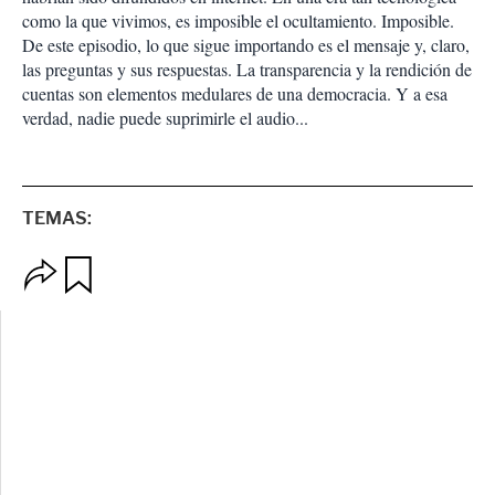
como la que vivimos, es imposible el ocultamiento. Imposible.
De este episodio, lo que sigue importando es el mensaje y, claro,
las preguntas y sus respuestas. La transparencia y la rendición de
cuentas son elementos medulares de una democracia. Y a esa
verdad, nadie puede suprimirle el audio...
TEMAS:
O
G
p
u
c
a
i
r
o
d
n
a
e
r
s