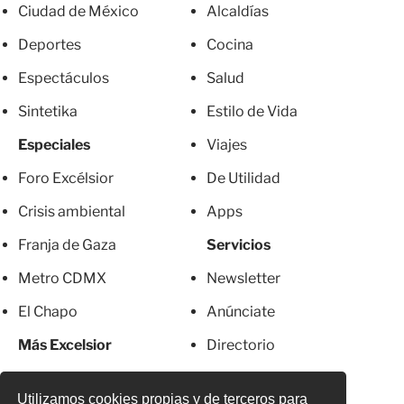
Ciudad de México
Alcaldías
Deportes
Cocina
Espectáculos
Salud
Sintetika
Estilo de Vida
Especiales
Viajes
Foro Excélsior
De Utilidad
Crisis ambiental
Apps
Franja de Gaza
Servicios
Metro CDMX
Newsletter
El Chapo
Anúnciate
Más Excelsior
Directorio
Mujeres
Suscripciones
Utilizamos cookies propias y de terceros para