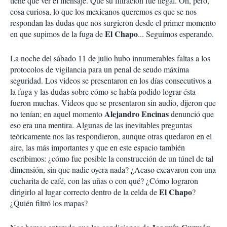
tiene que ver el mensaje. Que su filtración fue ilegal. Oh, pero,
cosa curiosa, lo que los mexicanos queremos es que se nos
respondan las dudas que nos surgieron desde el primer momento
El Chapo
en que supimos de la fuga de
... Seguimos esperando.
La noche del sábado 11 de julio hubo innumerables faltas a los
protocolos de vigilancia para un penal de seudo máxima
seguridad. Los videos se presentaron en los días consecutivos a
la fuga y las dudas sobre cómo se había podido lograr ésta
fueron muchas. Videos que se presentaron sin audio, dijeron que
Alejandro Encinas
no tenían; en aquel momento
denunció que
eso era una mentira. Algunas de las inevitables preguntas
teóricamente nos las respondieron, aunque otras quedaron en el
aire, las más importantes y que en este espacio también
escribimos: ¿cómo fue posible la construcción de un túnel de tal
dimensión, sin que nadie oyera nada? ¿Acaso excavaron con una
cucharita de café, con las uñas o con qué? ¿Cómo lograron
El Chapo
dirigirlo al lugar correcto dentro de la celda de
?
¿Quién filtró los mapas?