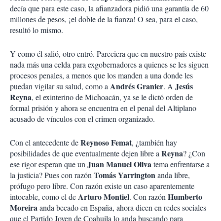
decía que para este caso, la afianzadora pidió una garantía de 60
millones de pesos, ¡el doble de la fianza! O sea, para el caso,
resultó lo mismo.
Y como él salió, otro entró. Pareciera que en nuestro país existe
nada más una celda para exgobernadores a quienes se les siguen
procesos penales, a menos que los manden a una donde les
Andrés
Granier
Jesús
puedan vigilar su salud, como a
. A
Reyna
, el exinterino de Michoacán, ya se le dictó orden de
formal prisión y ahora se encuentra en el penal del Altiplano
acusado de vínculos con el crimen organizado.
Reynoso
Femat
Con el antecedente de
, ¿también hay
Reyna
posibilidades de que eventualmente dejen libre a
? ¿Con
Juan
Manuel
Oliva
ese rigor esperan que un
tema enfrentarse a
Tomás
Yarrington
la justicia? Pues con razón
anda libre,
prófugo pero libre. Con razón existe un caso aparentemente
Arturo
Montiel
Humberto
intocable, como el de
. Con razón
Moreira
anda becado en España, ahora dicen en redes sociales
que el Partido Joven de Coahuila lo anda buscando para