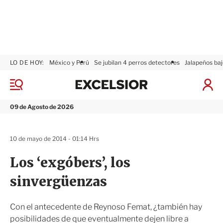
LO DE HOY:
México y Perú
Se jubilan 4 perros detectores
Jalapeños baj
E
x
M
I
c
e
n
n
e
i
09 de Agosto de 2026
ú
l
c
s
i
i
a
10 de mayo de 2014 - 01:14 Hrs
o
r
r
S
Los ‘exgóbers’, los
e
s
sinvergüenzas
i
ó
n
Con el antecedente de Reynoso Femat, ¿también hay
posibilidades de que eventualmente dejen libre a