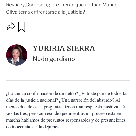
Reyna? ¿Con ese rigor esperan que un Juan Manuel
Oliva tema enfrentarse a la justicia?
O
G
u
p
a
c
r
i
d
YURIRIA SIERRA
o
a
n
r
Nudo gordiano
e
s
d
e
c
o
¿La cínica confirmación de un delito? ¿El triste pan de todos los
m
días de la justicia nacional? ¿Una narración del absurdo? Al
p
a
menos dos de estas preguntas tienen una respuesta positiva. Tal
r
vez las tres, pero con eso de que mientras un proceso está en
t
marcha hablamos de presuntos responsables y de presunciones
i
de inocencia, así la dejamos.
r