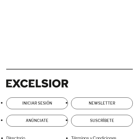
Excelsior
Excelsior
INICIAR SESIÓN
NEWSLETTER
ANÚNCIATE
SUSCRÍBETE
Directorio
Términos y Condiciones