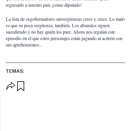
regresarlo a nuestro país ¡como diputado!
La lista de exgobernadores sinvergüenzas crece y crece. Lo malo
es que su poca vergüenza, también. Los absurdos siguen
sucediendo y no hay quién los pare. Ahora nos regalan este
episodio en el que estos personajes están jugando al acitrón con
sus aprehensiones...
TEMAS:
O
G
p
u
c
a
i
r
o
d
n
a