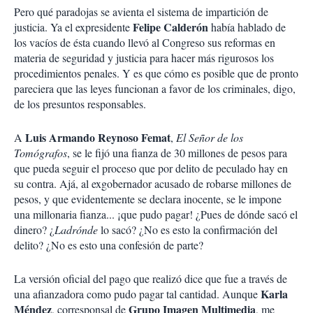
Pero qué paradojas se avienta el sistema de impartición de
Felipe Calderón
justicia. Ya el expresidente
había hablado de
los vacíos de ésta cuando llevó al Congreso sus reformas en
materia de seguridad y justicia para hacer más rigurosos los
procedimientos penales. Y es que cómo es posible que de pronto
pareciera que las leyes funcionan a favor de los criminales, digo,
de los presuntos responsables.
Luis
Armando
Reynoso
Femat
A
,
El Señor de los
Tomógrafos
, se le fijó una fianza de 30 millones de pesos para
que pueda seguir el proceso que por delito de peculado hay en
su contra. Ajá, al exgobernador acusado de robarse millones de
pesos, y que evidentemente se declara inocente, se le impone
una millonaria fianza... ¡que pudo pagar! ¿Pues de dónde sacó el
dinero? ¿
Ladrónde
lo sacó? ¿No es esto la confirmación del
delito? ¿No es esto una confesión de parte?
La versión oficial del pago que realizó dice que fue a través de
Karla
una afianzadora como pudo pagar tal cantidad. Aunque
Méndez
Grupo
Imagen
Multimedia
, corresponsal de
, me