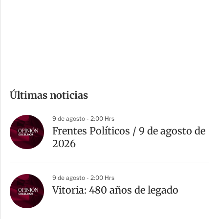
e
r
s
d
e
c
o
m
Últimas noticias
p
a
9 de agosto - 2:00 Hrs
r
Frentes Políticos / 9 de agosto de
t
2026
i
r
9 de agosto - 2:00 Hrs
Vitoria: 480 años de legado