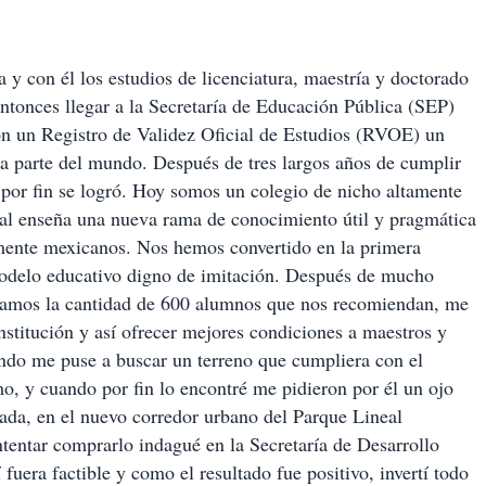
y con él los estudios de licenciatura, maestría y doctorado
entonces llegar a la Secretaría de Educación Pública (SEP)
on un Registro de Validez Oficial de Estudios (RVOE) un
ra parte del mundo. Después de tres largos años de cumplir
 por fin se logró. Hoy somos un colegio de nicho altamente
cual enseña una nueva rama de conocimiento útil y pragmática
mente mexicanos. Nos hemos convertido en la primera
odelo educativo digno de imitación. Después de mucho
asamos la cantidad de 600 alumnos que nos recomiendan, me
 institución y así ofrecer mejores condiciones a maestros y
ndo me puse a buscar un terreno que cumpliera con el
mo, y cuando por fin lo encontré me pidieron por él un ojo
nada, en el nuevo corredor urbano del Parque Lineal
ntentar comprarlo indagué en la Secretaría de Desarrollo
uera factible y como el resultado fue positivo, invertí todo