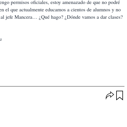
tengo permisos oficiales, estoy amenazado de que no podré
o en el que actualmente educamos a cientos de alumnos y no
to al jefe Mancera… ¿Qué hago? ¿Dónde vamos a dar clases?
a
O
p
u
c
a
i
r
o
d