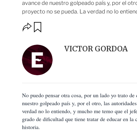
avance de nuestro golpeado país y, por el otr
proyecto no se pueda. La verdad no lo entiend
O
G
u
p
a
c
r
i
d
VICTOR GORDOA
o
a
n
r
e
s
d
e
c
o
No puedo pensar otra cosa, por un lado yo trato de
m
p
nuestro golpeado país y, por el otro, las autoridad
a
verdad no lo entiendo, y mucho me temo que el jefe
r
t
grado de dificultad que tiene tratar de educar en l
i
historia.
r