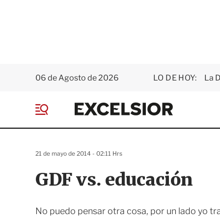
06 de Agosto de 2026
LO DE HOY:
La D
E
x
M
c
e
e
n
l
ú
s
21 de mayo de 2014 - 02:11 Hrs
i
o
GDF vs. educación
r
No puedo pensar otra cosa, por un lado yo tr