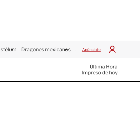
stélum
Dragones mexicanos
Juegos Centroamericanos
Anúnciate
I
n
i
Última Hora
c
Impreso de hoy
i
a
r
S
e
s
i
ó
n