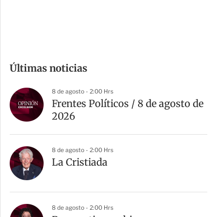
d
e
c
o
m
Últimas noticias
p
a
8 de agosto - 2:00 Hrs
r
Frentes Políticos / 8 de agosto de
t
2026
i
r
8 de agosto - 2:00 Hrs
La Cristiada
8 de agosto - 2:00 Hrs