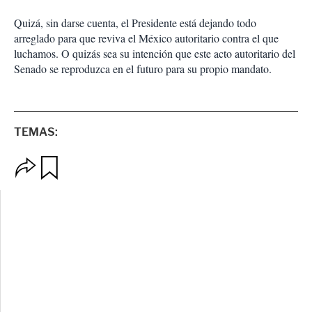
Quizá, sin darse cuenta, el Presidente está dejando todo
arreglado para que reviva el México autoritario contra el que
luchamos. O quizás sea su intención que este acto autoritario del
Senado se reproduzca en el futuro para su propio mandato.
TEMAS:
O
G
p
u
c
a
i
r
o
d
n
a
e
r
s