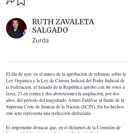
u
p
a
c
r
i
d
RUTH ZAVALETA
o
a
n
SALGADO
r
e
s
Zurda
d
e
c
o
m
p
El día de ayer, en el marco de la aprobación de reformas sobre la
a
Ley Orgánica y la Ley de Carrera Judicial del Poder Judicial de
r
la Federación, el Senado de la República aprobó con 86 votos a
t
favor, 23 en contra y dos abstenciones la ampliación, por dos
i
años, del periodo del magistrado Arturo Zaldívar al frente de la
r
Suprema Corte de Justicia de la Nación (SCJN). En los hechos,
este acto representa una reelección disfrazada.
Es importante destacar que, en el dictamen de la Comisión de