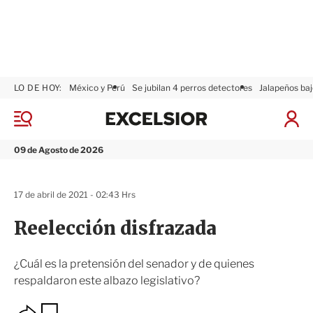
LO DE HOY:
México y Perú
Se jubilan 4 perros detectores
Jalapeños baj
E
x
M
I
c
e
n
n
e
i
09 de Agosto de 2026
ú
l
c
s
i
i
a
17 de abril de 2021 - 02:43 Hrs
o
r
r
S
Reelección disfrazada
e
s
i
¿Cuál es la pretensión del senador y de quienes
ó
respaldaron este albazo legislativo?
n
O
G