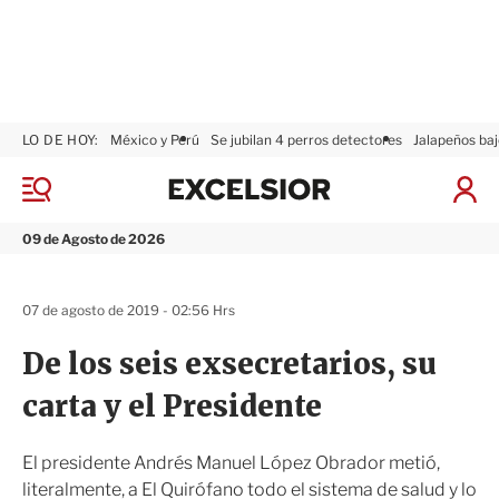
LO DE HOY:
México y Perú
Se jubilan 4 perros detectores
Jalapeños baj
E
x
M
I
c
e
n
n
e
i
09 de Agosto de 2026
ú
l
c
s
i
i
a
07 de agosto de 2019 - 02:56 Hrs
o
r
r
S
De los seis exsecretarios, su
e
s
carta y el Presidente
i
ó
n
El presidente Andrés Manuel López Obrador metió,
literalmente, a El Quirófano todo el sistema de salud y lo