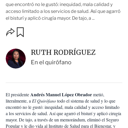
que encontró no le gustó: inequidad, mala calidad y
acceso limitado a los servicios de salud. Así que agarró
el bisturí y aplicó cirugía mayor. De tajo, a ...
O
G
u
p
a
c
r
i
d
RUTH RODRÍGUEZ
o
a
n
r
En el quirófano
e
s
d
e
c
o
Andrés Manuel López Obrador
El presidente
metió,
m
literalmente, a
p
El Quirófano
todo el sistema de salud y lo que
a
encontró no le gustó: inequidad, mala calidad y acceso limitado
r
a los servicios de salud. Así que agarró el bisturí y aplicó cirugía
t
mayor. De tajo, a través de un memorándum, eliminó el Seguro
i
Popular y le dio vida al Instituto de Salud para el Bienestar, y
r