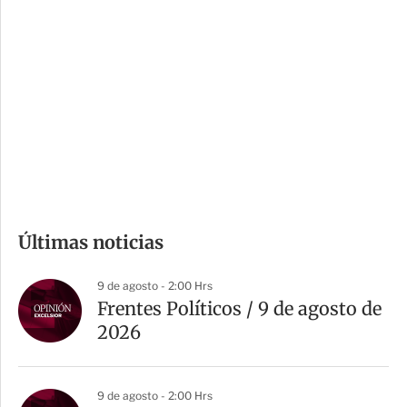
o
d
n
a
e
r
s
d
e
c
o
m
Últimas noticias
p
a
9 de agosto - 2:00 Hrs
r
Frentes Políticos / 9 de agosto de
t
2026
i
r
9 de agosto - 2:00 Hrs