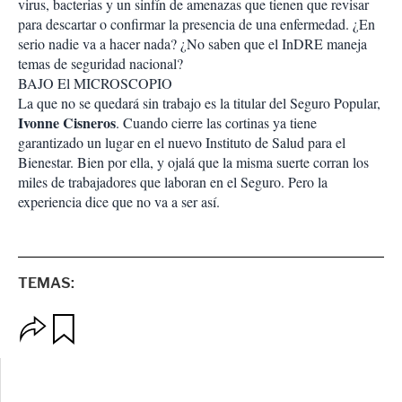
virus, bacterias y un sinfín de amenazas que tienen que revisar
para descartar o confirmar la presencia de una enfermedad. ¿En
serio nadie va a hacer nada? ¿No saben que el InDRE maneja
temas de seguridad nacional?
BAJO El MICROSCOPIO
La que no se quedará sin trabajo es la titular del Seguro Popular,
Ivonne Cisneros
. Cuando cierre las cortinas ya tiene
garantizado un lugar en el nuevo Instituto de Salud para el
Bienestar. Bien por ella, y ojalá que la misma suerte corran los
miles de trabajadores que laboran en el Seguro. Pero la
experiencia dice que no va a ser así.
TEMAS:
O
G
p
u
c
a
i
r