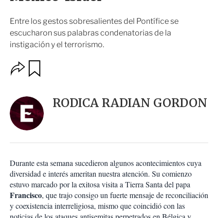
Entre los gestos sobresalientes del Pontífice se
escucharon sus palabras condenatorias de la
instigación y el terrorismo.
O
G
u
p
a
c
r
i
d
RODICA RADIAN GORDON
o
a
n
r
e
s
d
e
c
Durante esta semana sucedieron algunos acontecimientos cuya
o
diversidad e interés ameritan nuestra atención. Su comienzo
m
estuvo marcado por la exitosa visita a Tierra Santa del papa
p
Francisco
a
, que trajo consigo un fuerte mensaje de reconciliación
r
y coexistencia interreligiosa, mismo que coincidió con las
t
noticias de los ataques antisemitas perpetrados en Bélgica y