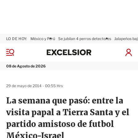
LO DE HOY:
México y Perú
Se jubilan 4 perros detectores
Jalapeños baj
E
x
M
I
c
e
n
n
e
i
08 de Agosto de 2026
ú
l
c
s
i
i
a
29 de mayo de 2014 - 00:55 Hrs
o
r
r
S
La semana que pasó: entre la
e
s
visita papal a Tierra Santa y el
i
ó
partido amistoso de futbol
n
México-Israel