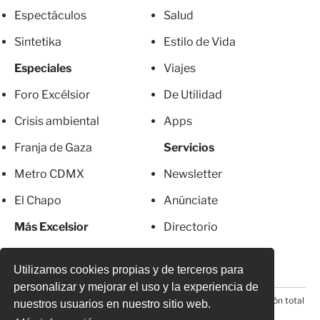
Espectáculos
Salud
Sintetika
Estilo de Vida
Especiales
Viajes
Foro Excélsior
De Utilidad
Crisis ambiental
Apps
Franja de Gaza
Servicios
Metro CDMX
Newsletter
El Chapo
Anúnciate
Más Excelsior
Directorio
Mujeres
Suscripciones
Utilizamos cookies propias y de terceros para
personalizar y mejorar el uso y la experiencia de
© 2026 Todos los derechos reservados. Prohibida la reproducción total
nuestros usuarios en nuestro sitio web.
o parcial, incluyendo cualquier medio electrónico*