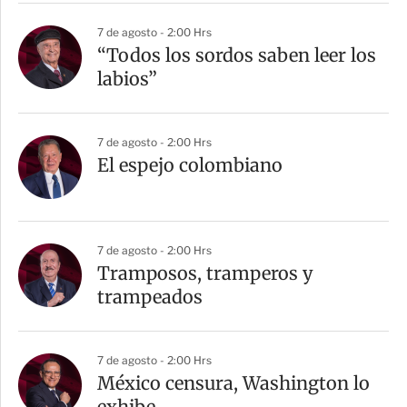
r
7 de agosto - 2:00 Hrs
“Todos los sordos saben leer los
labios”
7 de agosto - 2:00 Hrs
El espejo colombiano
7 de agosto - 2:00 Hrs
Tramposos, tramperos y
trampeados
7 de agosto - 2:00 Hrs
México censura, Washington lo
exhibe