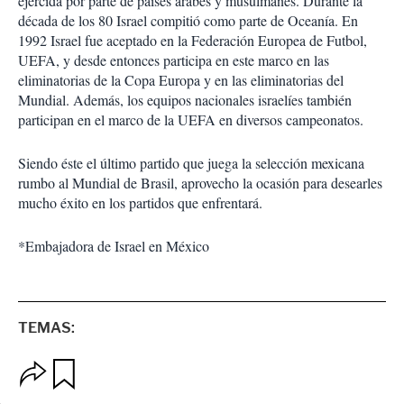
ejercida por parte de países árabes y musulmanes. Durante la
década de los 80 Israel compitió como parte de Oceanía. En
1992 Israel fue aceptado en la Federación Europea de Futbol,
UEFA, y desde entonces participa en este marco en las
eliminatorias de la Copa Europa y en las eliminatorias del
Mundial. Además, los equipos nacionales israelíes también
participan en el marco de la UEFA en diversos campeonatos.
Siendo éste el último partido que juega la selección mexicana
rumbo al Mundial de Brasil, aprovecho la ocasión para desearles
mucho éxito en los partidos que enfrentará.
*Embajadora de Israel en México
TEMAS:
O
G
p
u