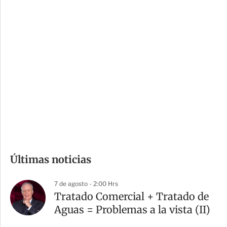
c
a
i
r
o
d
n
a
e
r
s
d
e
c
o
m
Últimas noticias
p
a
7 de agosto - 2:00 Hrs
r
Tratado Comercial + Tratado de
t
Aguas = Problemas a la vista (II)
i