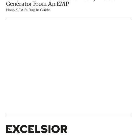
Excelsior
Excelsior