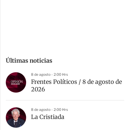
e
r
s
d
e
c
o
m
Últimas noticias
p
a
8 de agosto - 2:00 Hrs
r
Frentes Políticos / 8 de agosto de
t
2026
i
r
8 de agosto - 2:00 Hrs
La Cristiada