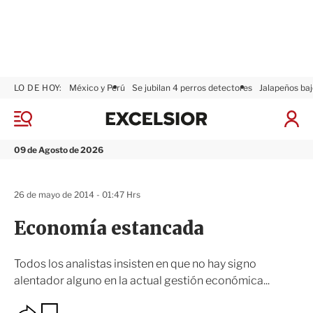
LO DE HOY:
México y Perú
Se jubilan 4 perros detectores
Jalapeños baj
E
x
M
I
c
e
n
n
e
i
09 de Agosto de 2026
ú
l
c
s
i
i
a
26 de mayo de 2014 - 01:47 Hrs
o
r
r
S
Economía estancada
e
s
i
Todos los analistas insisten en que no hay signo
ó
alentador alguno en la actual gestión económica...
n
O
G