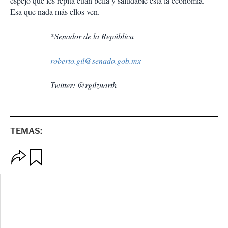
espejo que les repita cuán bella y saludable está la economía.
Esa que nada más ellos ven.
*Senador de la República
roberto.gil@senado.gob.mx
Twitter: @rgilzuarth
TEMAS:
O
G
p
u
c
a
i
r
o
d
n
a