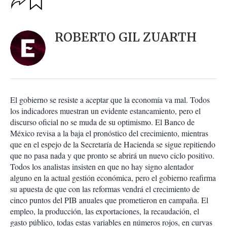
u
p
a
c
r
i
d
ROBERTO GIL ZUARTH
o
a
n
r
e
s
d
e
c
El gobierno se resiste a aceptar que la economía va mal. Todos
o
los indicadores muestran un evidente estancamiento, pero el
m
discurso oficial no se muda de su optimismo. El Banco de
p
a
México revisa a la baja el pronóstico del crecimiento, mientras
r
que en el espejo de la Secretaría de Hacienda se sigue repitiendo
t
que no pasa nada y que pronto se abrirá un nuevo ciclo positivo.
i
Todos los analistas insisten en que no hay signo alentador
r
alguno en la actual gestión económica, pero el gobierno reafirma
su apuesta de que con las reformas vendrá el crecimiento de
cinco puntos del PIB anuales que prometieron en campaña. El
empleo, la producción, las exportaciones, la recaudación, el
gasto público, todas estas variables en números rojos, en curvas