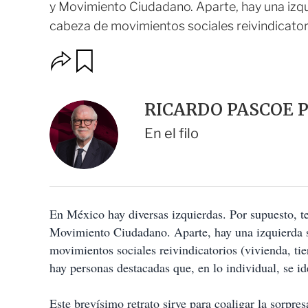
y Movimiento Ciudadano. Aparte, hay una izqui
cabeza de movimientos sociales reivindicatorio
O
G
u
p
a
c
r
i
d
RICARDO PASCOE 
o
a
n
r
En el filo
e
s
d
e
c
o
En México hay diversas izquierdas. Por supuesto, t
m
p
Movimiento Ciudadano. Aparte, hay una izquierda s
a
movimientos sociales reivindicatorios (vivienda, tie
r
t
hay personas destacadas que, en lo individual, se i
i
r
Este brevísimo retrato sirve para coaligar la sorpre