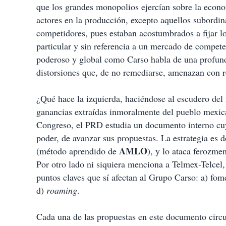
que los grandes monopolios ejercían sobre la econo
actores en la producción, excepto aquellos subordin
competidores, pues estaban acostumbrados a fijar l
particular y sin referencia a un mercado de compet
poderoso y global como Carso habla de una profun
distorsiones que, de no remediarse, amenazan con re
¿Qué hace la izquierda, haciéndose al escudero de
ganancias extraídas inmoralmente del pueblo mexi
Congreso, el PRD estudia un documento interno cuy
poder, de avanzar sus propuestas. La estrategia es d
AMLO
(método aprendido de
), y lo ataca ferozme
Por otro lado ni siquiera menciona a Telmex-Telcel, 
puntos claves que sí afectan al Grupo Carso: a) fom
d)
roaming
.
Cada una de las propuestas en este documento circ