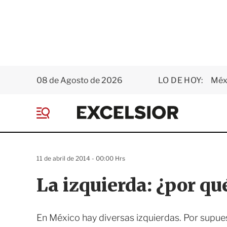
08 de Agosto de 2026
LO DE HOY:
Méxi
E
x
M
c
e
e
n
l
ú
s
11 de abril de 2014 - 00:00 Hrs
i
o
La izquierda: ¿por qué
r
En México hay diversas izquierdas. Por supue