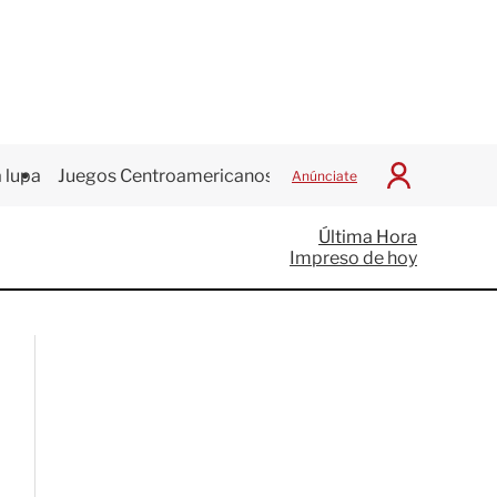
 lupa
Juegos Centroamericanos
Anúnciate
I
n
i
Última Hora
c
Impreso de hoy
i
a
r
S
e
s
i
ó
n