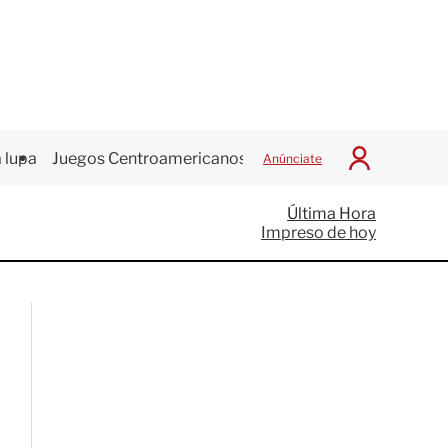
 lupa
Juegos Centroamericanos
Anúnciate
I
n
i
Última Hora
c
Impreso de hoy
i
a
r
S
e
s
i
ó
n