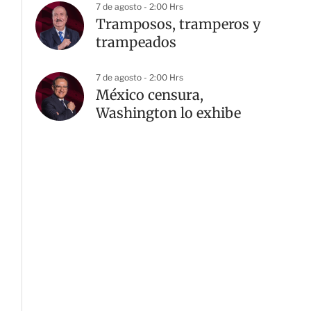
7 de agosto - 2:00 Hrs
Tramposos, tramperos y
trampeados
7 de agosto - 2:00 Hrs
México censura,
Washington lo exhibe
G