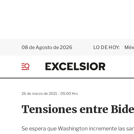
08 de Agosto de 2026
LO DE HOY:
Méxi
E
x
M
c
e
e
n
l
ú
s
26 de marzo de 2021 - 05:00 Hrs
i
o
Tensiones entre Bide
r
Se espera que Washington incremente las sa