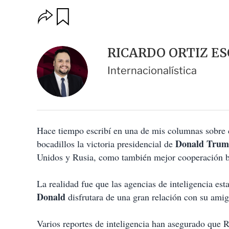
O
G
u
p
a
c
r
i
d
RICARDO ORTIZ E
o
a
n
r
Internacionalística
e
s
d
e
c
o
Hace tiempo escribí en una de mis columnas sobre 
m
p
Donald Tru
bocadillos la victoria presidencial de
a
Unidos y Rusia, como también mejor cooperación bil
r
t
i
La realidad fue que las agencias de inteligencia es
r
Donald
disfrutara de una gran relación con su ami
Varios reportes de inteligencia han asegurado que R