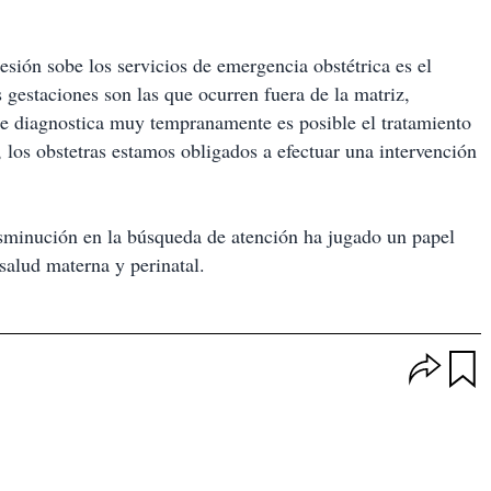
esión sobe los servicios de emergencia obstétrica es el
gestaciones son las que ocurren fuera de la matriz,
se diagnostica muy tempranamente es posible el tratamiento
, los obstetras estamos obligados a efectuar una intervención
isminución en la búsqueda de atención ha jugado un papel
alud materna y perinatal.
O
p
u
c
a
i
r
o
d