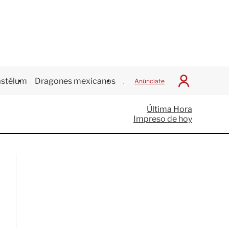
stélum
Dragones mexicanos
Juegos Centroamericanos
Anúnciate
I
n
i
Última Hora
c
Impreso de hoy
i
a
r
S
e
s
i
ó
n