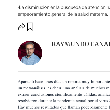
•La disminución en la búsqueda de atención h
empeoramiento general de la salud materna.
O
G
u
p
a
c
r
i
d
RAYMUNDO CANAL
o
a
n
r
e
s
d
e
c
o
Apareció hace unos días un reporte muy importante 
m
p
un metaanálisis, es decir, una análisis de muchos r
a
extraer conclusiones científicamente válidas, anal
r
t
resolvieron durante la pandemia actual por el vir
i
Hay muchos resultados que llaman poderosamente la
r