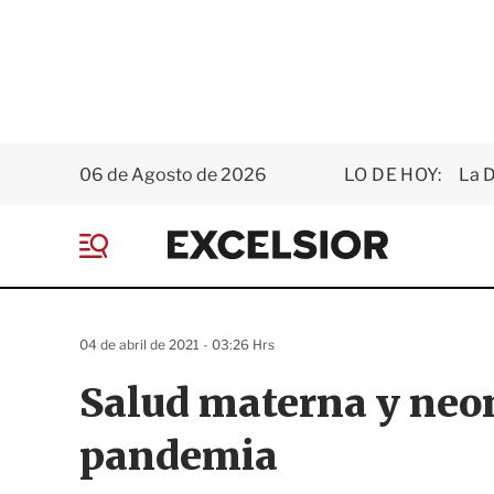
06 de Agosto de 2026
LO DE HOY:
La D
E
x
M
c
e
e
n
l
ú
s
04 de abril de 2021 - 03:26 Hrs
i
o
Salud materna y neon
r
pandemia