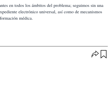
tantes en todos los ámbitos del problema; seguimos sin una
 expediente electrónico universal, así como de mecanismos
información médica.
O
p
u
c
a
i
r
o
d
n
a
e
r
s
d