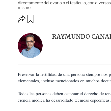
directamente del ovario o el testículo, con diversas 
mismo
O
G
u
p
a
c
r
i
d
RAYMUNDO CANAL
o
a
n
r
e
s
d
e
c
o
Preservar la fertilidad de una persona siempre nos 
m
p
elementales, incluso mencionados en muchos docume
a
r
t
Todas las personas deben ostentar el derecho de ten
i
ciencia médica ha desarrollado técnicas específica
r