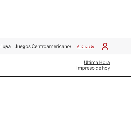
 lupa
Juegos Centroamericanos
Anúnciate
I
n
i
Última Hora
c
Impreso de hoy
i
a
r
S
e
s
i
ó
n