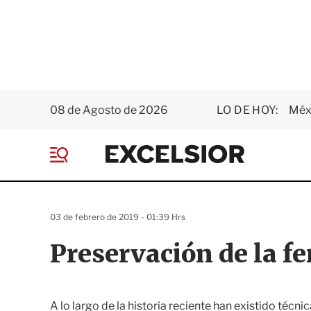
08 de Agosto de 2026
LO DE HOY:
Méxi
E
x
M
c
e
e
n
l
ú
s
03 de febrero de 2019 - 01:39 Hrs
i
o
Preservación de la fe
r
A lo largo de la historia reciente han existido téc