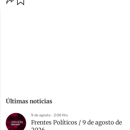
p
u
c
a
i
r
o
d
n
a
e
r
s
d
e
c
o
m
Últimas noticias
p
a
9 de agosto - 2:00 Hrs
r
Frentes Políticos / 9 de agosto de
t
2026