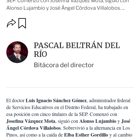
SEP. Comenzó con Josefina Vázquez Mota, siguió con
Alonso Lujambio y José Ángel Córdova Villalobos. ...
O
G
u
p
a
c
r
i
d
PASCAL BELTRÁN DEL
o
a
n
RÍO
r
e
s
Bitácora del director
d
e
c
o
m
p
Luis Ignacio Sánchez Gómez
El doctor
, administrador federal
a
de Servicios Educativos en el Distrito Federal, ha trabajado en
r
esa posición con cinco titulares de la SEP. Comenzó con
t
Josefina Vázquez Mota
Alonso Lujambio
José
, siguió con
y
i
Ángel Córdova Villalobos
. Sobrevivió a la alternancia en Los
r
Elba Esther Gordillo
Pinos, así como a la caída de
y al cambio