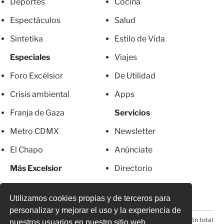
Deportes
Cocina
Espectáculos
Salud
Sintetika
Estilo de Vida
Especiales
Viajes
Foro Excélsior
De Utilidad
Crisis ambiental
Apps
Franja de Gaza
Servicios
Metro CDMX
Newsletter
El Chapo
Anúnciate
Más Excelsior
Directorio
Mujeres
Suscripciones
Utilizamos cookies propias y de terceros para
personalizar y mejorar el uso y la experiencia de
© 2026 Todos los derechos reservados. Prohibida la reproducción total
nuestros usuarios en nuestro sitio web.