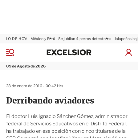
LO DE HOY:
México y Perú
Se jubilan 4 perros detectores
Jalapeños baj
E
x
M
I
c
e
n
n
e
i
09 de Agosto de 2026
ú
l
c
s
i
i
a
28 de enero de 2016 - 00:42 Hrs
o
r
r
S
Derribando aviadores
e
s
i
El doctor Luis Ignacio Sánchez Gómez, administrador
ó
federal de Servicios Educativos en el Distrito Federal,
n
ha trabajado en esa posición con cinco titulares de la