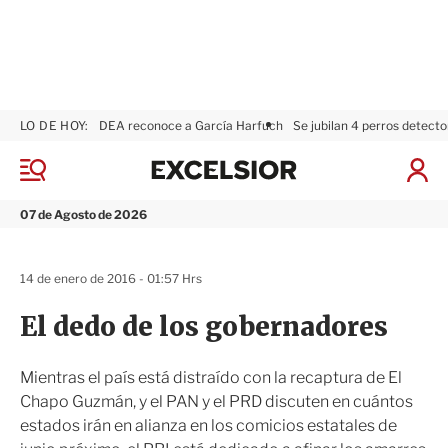
LO DE HOY:
DEA reconoce a García Harfuch
Se jubilan 4 perros detecto
E
x
M
I
c
e
n
n
e
i
07 de Agosto de 2026
ú
l
c
s
i
i
a
14 de enero de 2016 - 01:57 Hrs
o
r
r
S
El dedo de los gobernadores
e
s
i
Mientras el país está distraído con la recaptura de El
ó
Chapo Guzmán, y el PAN y el PRD discuten en cuántos
n
estados irán en alianza en los comicios estatales de