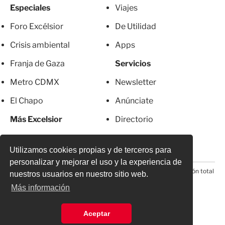
Especiales
Viajes
Foro Excélsior
De Utilidad
Crisis ambiental
Apps
Franja de Gaza
Servicios
Metro CDMX
Newsletter
El Chapo
Anúnciate
Más Excelsior
Directorio
Mujeres
Suscripciones
Utilizamos cookies propias y de terceros para
personalizar y mejorar el uso y la experiencia de
© 2026 Todos los derechos reservados. Prohibida la reproducción total
nuestros usuarios en nuestro sitio web.
o parcial, incluyendo cualquier medio electrónico*
Más información
Aceptar