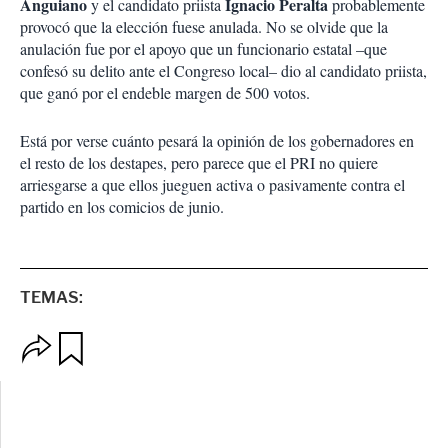
Anguiano
Ignacio Peralta
y el candidato priista
probablemente
provocó que la elección fuese anulada. No se olvide que la
anulación fue por el apoyo que un funcionario estatal –que
confesó su delito ante el Congreso local– dio al candidato priista,
que ganó por el endeble margen de 500 votos.
Está por verse cuánto pesará la opinión de los gobernadores en
el resto de los destapes, pero parece que el PRI no quiere
arriesgarse a que ellos jueguen activa o pasivamente contra el
partido en los comicios de junio.
TEMAS:
O
G
p
u
c
a
i
r