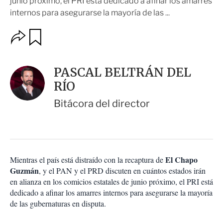
junio próximo, el PRI está dedicado a afinar los amarres
internos para asegurarse la mayoría de las ...
O
G
u
p
a
c
r
i
d
PASCAL BELTRÁN DEL
o
a
n
RÍO
r
e
s
Bitácora del director
d
e
c
o
m
p
El Chapo
Mientras el país está distraído con la recaptura de
a
Guzmán
, y el PAN y el PRD discuten en cuántos estados irán
r
en alianza en los comicios estatales de junio próximo, el PRI está
t
dedicado a afinar los amarres internos para asegurarse la mayoría
i
de las gubernaturas en disputa.
r