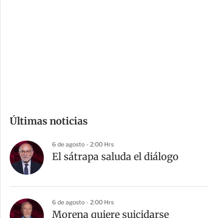
o
d
n
a
e
r
s
d
e
c
o
m
Últimas noticias
p
a
6 de agosto - 2:00 Hrs
r
El sátrapa saluda el diálogo
t
i
r
6 de agosto - 2:00 Hrs
Morena quiere suicidarse